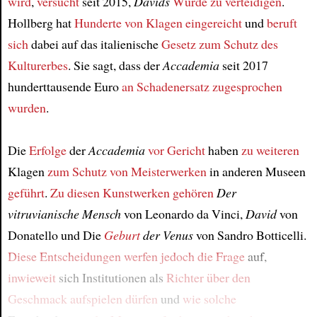
wird
,
versucht
seit 2015,
Davids
Würde
zu verteidigen
.
Article
Hollberg hat
Hunderte von Klagen
eingereicht
und
beruft
sich
dabei auf das italienische
Gesetz zum Schutz des
Kulturerbes
. Sie sagt, dass der
Accademia
seit 2017
hunderttausende Euro
an Schadenersatz
zugesprochen
wurden
.
Die
Erfolge
der
Accademia
vor Gericht
haben
zu weiteren
Klagen
zum Schutz von Meisterwerken
in anderen Museen
geführt
.
Zu diesen Kunstwerken gehören
Der
vitruvianische Mensch
von Leonardo da Vinci,
David
von
Donatello und Die
Geburt
der Venus
von Sandro Botticelli.
Diese Entscheidungen
werfen
jedoch die Frage
auf,
inwieweit
sich Institutionen als
Richter über den
Geschmack
aufspielen dürfen
und
wie solche