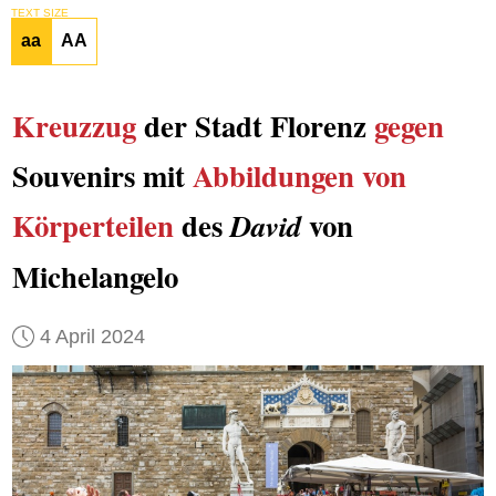
TEXT SIZE
aa
AA
Kreuzzug
der Stadt Florenz
gegen
Souvenirs mit
Abbildungen von
Körperteilen
des
von
David
Michelangelo
4 April 2024