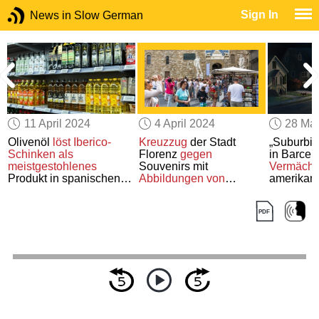
Sign In
News in Slow German
11 April 2024
4 April 2024
28 Ma
t
Olivenöl
löst
Iberico-
Kreuzzug
der Stadt
„Suburbia
Schinken
als
Florenz
gegen
in Barce
meistgestohlenes
Souvenirs mit
Vermächt
Produkt in spanischen
Abbildungen von
amerikan
Geschäften
ab
Körperteilen
des
David
Stadtpla
von Michelangelo