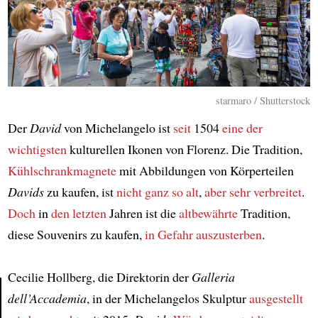
starmaro / Shutterstock
Der
David
von Michelangelo ist
seit
1504
eine der
wichtigsten
kulturellen Ikonen von Florenz. Die Tradition,
Kühlschrankmagnete
mit Abbildungen von Körperteilen
Davids
zu kaufen, ist
nicht ganz so alt
,
aber sehr verbreitet
.
Doch
in
den letzten
Jahren ist die
altbewährte
Tradition,
diese Souvenirs zu kaufen,
in Gefahr auszusterben
.
Cecilie Hollberg, die Direktorin der
Galleria
dell’Accademia
, in der Michelangelos Skulptur
ausgestellt