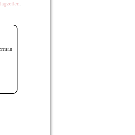
lagzeilen
.
German