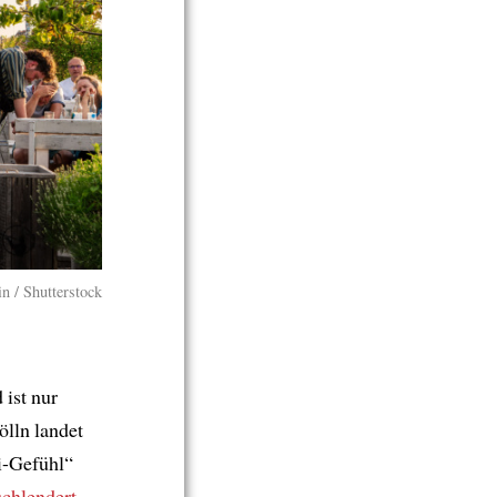
n / Shutterstock
 ist nur
lln landet
i-Gefühl“
schlendert
.