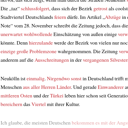
Die „taz“
schlussfolgert
, dass sich der Bezirk
getrost
als coolst
Stadtviertel Deutschlands
feiern
dürfe. Im Artikel „
Abzüge
in 
Note“ vom 28. November schreibt die Zeitung jedoch, dass di
unerwartet
wohlwollende
Einschätzung von außen einige
verw
könnte. Denn
hierzulande
werde der Bezirk von vielen nur noc
einzige große Problemzone
wahrgenommen. Die Zeitung
verw
anderem auf die
Ausschreitungen
in der
vergangenen Silvester
Neukölln ist
einmalig
.
Nirgendwo sonst
in Deutschland trifft 
Menschen
aus aller Herren Länder
. Und gerade
Einwanderer
a
mittleren Osten
und der
Türkei
leben hier schon seit Generati
bereichern
das
Viertel
mit ihrer Kultur.
Ich glaube, die meisten Deutschen
bekommen es mit der Angst