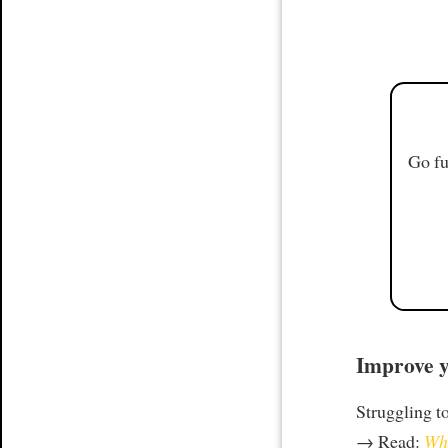
Go fu
Improve y
Struggling t
→ Read:
Why