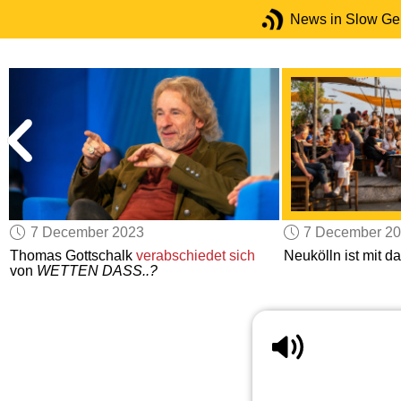
News in Slow G
7 December 2023
7 December 2
Thomas Gottschalk
verabschiedet sich
Neukölln ist mit d
von
WETTEN DASS..?