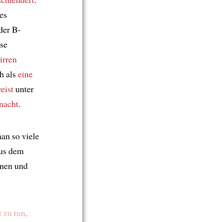
es
der B-
ese
irren
h als
eine
eist
unter
nacht
.
man so viele
us dem
onen und
 zu tun
,