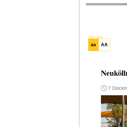
TEXT SIZE
aa
AA
Neukölln
7 Decem