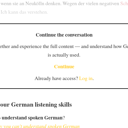
wenn sie an Neukölln denken. Wegen der vielen negativen
Sch
Ich kann das verstehen.
Continue the conversation
rther and experience the full content — and understand how 
is actually used.
Continue
Already have access?
Log in
.
our German listening skills
understand spoken German
o
?
 you can't understand spoken German