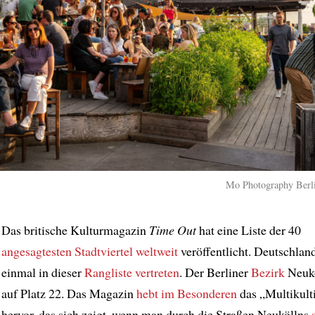
Mo Photography Berli
Das britische Kulturmagazin
Time Out
hat eine Liste der 40
angesagtesten
Stadtviertel
weltweit
veröffentlicht. Deutschland
einmal in dieser
Rangliste
vertreten
. Der Berliner
Bezirk
Neukö
auf Platz 22. Das Magazin
hebt
im Besonderen
das „Multikult
hervor, das sich zeigt, wenn man durch die Straßen Neuköllns