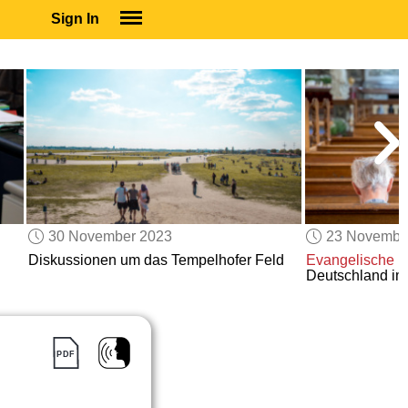
Sign In
SIGN IN
SUBSCRIBE
EDUCATIONAL LICENSES
GIFT CARDS
OTHER LANGUAGES
ABOUT US
ALEXA
30 November 2023
23 Novembe
ADJUST COLORS
Diskussionen um das Tempelhofer Feld
Evangelische
un
Deutschland i