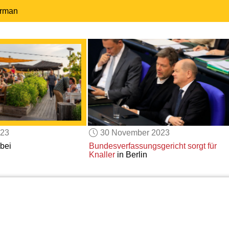
erman
023
30 November 2023
abei
Bundesverfassungsgericht
sorgt für
Knaller
in Berlin