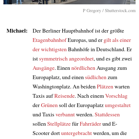
P Gregory / Shutterstock.com
Michael:
Der Berliner Hauptbahnhof ist der größte
Etagenbahnhof
Europas, und er
gilt als
einer
der wichtigsten
Bahnhöfe in Deutschland. Er
ist
symmetrisch angeordnet
, und es gibt zwei
Ausgänge
. Einen
nördlichen
Ausgang zum
Europaplatz, und einen
südlichen
zum
Washingtonplatz. An beiden
Plätzen
warten
Taxis auf
Reisende
. Nach einem
Vorschlag
der
Grünen
soll der Europaplatz
umgestaltet
und Taxis
verbannt
werden.
Stattdessen
sollen
Stellplätze
für
Fahrräder
und E-
Scooter dort
untergebracht
werden, um die