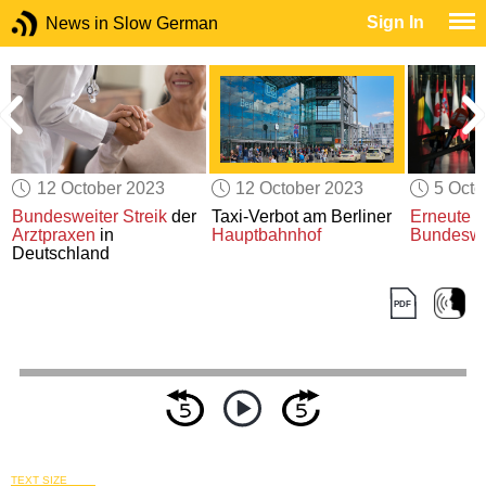
Sign In
News in Slow German
12 October 2023
12 October 2023
5 Octo
Bundesweiter
Streik
der
Taxi-Verbot am Berliner
Erneute 
Arztpraxen
in
Hauptbahnhof
Bundesw
Deutschland
TEXT SIZE