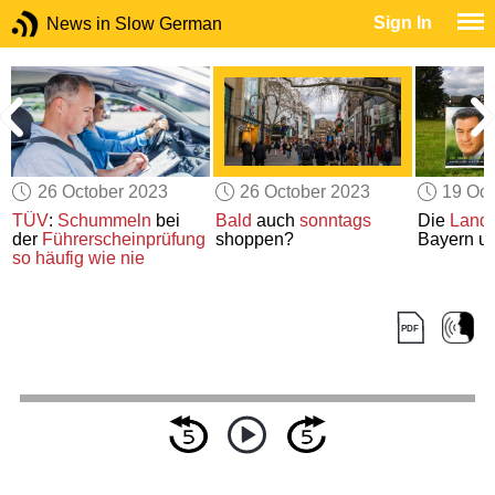
Sign In
News in Slow German
26 October 2023
26 October 2023
19 Oct
TÜV
:
Schummeln
bei
Bald
auch
sonntags
Die
Land
der
Führerscheinprüfung
shoppen?
Bayern u
so häufig wie nie