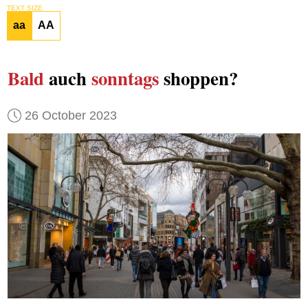
TEXT SIZE
aa
AA
Bald
auch
sonntags
shoppen?
26 October 2023