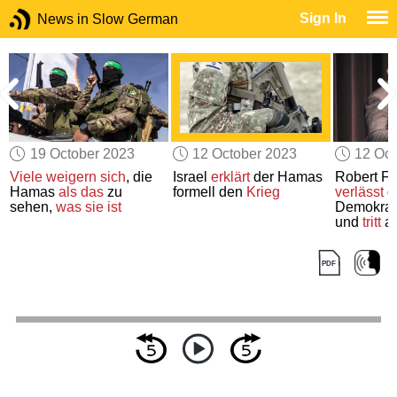
Sign In
News in Slow German
19 October 2023
12 October 2023
12 Oct
Viele weigern sich
, die
Israel
erklärt
der Hamas
Robert F.
Hamas
als das
zu
formell den
Krieg
verlässt
d
sehen,
was sie ist
Demokrati
und
tritt
al
unabhäng
für das
A
Präsident