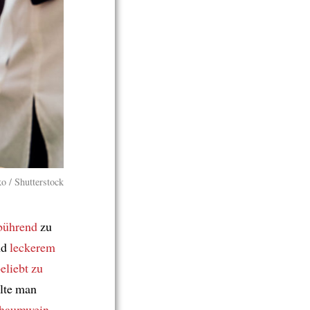
o / Shutterstock
bührend
zu
nd
leckerem
eliebt
zu
llte man
haumwein