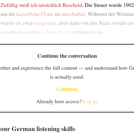
Zufällig
weiß ich tatsächlich Bescheid
. Die Steuer wurde 190
um die
kaiserliche Flotte
zu
unterhalten
. Während der Weimar
wurde sie zwar
ausgesetzt
, aber dann von den Nazis wieder ei
um den deutschen
U-Boot-Krieg
zu finanzieren.
Continue the conversation
rther and experience the full content — and understand how 
is actually used.
Continue
Already have access?
Log in
.
our German listening skills