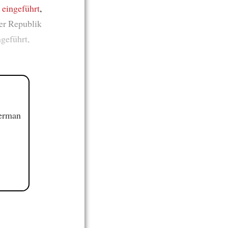
2
eingeführt
,
er Republik
ngeführt,
German