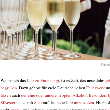
Shebek
Wenn sich das Jahr
zu Ende neigt
, ist es Zeit, das neue Jahr
ge
begrüßen
. Dazu gehört für viele Deutsche neben
Feuerwerk
u
Essen
auch
der eine oder andere Tropfen Alkohol
.
Besonders b
Silvester
ist es, mit
Sekt
auf das neue Jahr
anzustoßen
. Hier so
nicht
sparen
und lieber zu einem regionalen und saisonalen
Sc