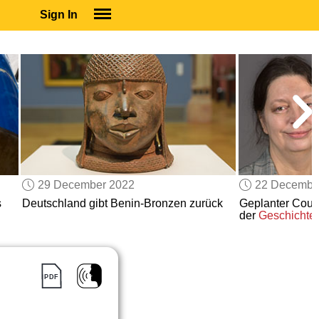
Sign In
SIGN IN
SUBSCRIBE
EDUCATIONAL LICENSES
GIFT CARDS
OTHER LANGUAGES
ABOUT US
ALEXA
29 December 2022
22 Decembe
ADJUST COLORS
s
Deutschland gibt Benin-Bronzen zurück
Geplanter Coup
der
Geschichte