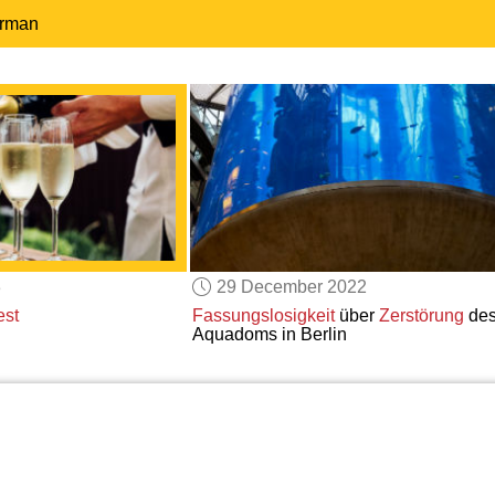
erman
3
29 December 2022
est
Fassungslosigkeit
über
Zerstörung
de
Aquadoms in Berlin