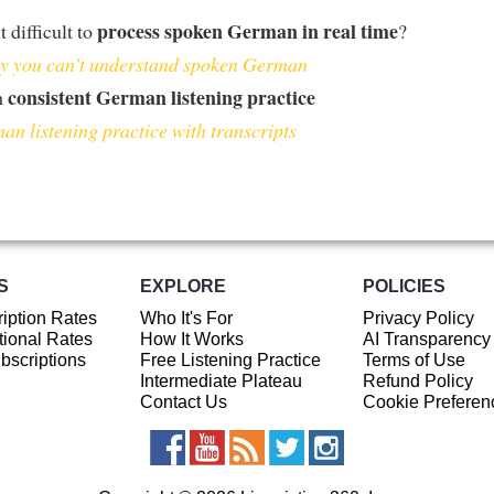
process spoken German in real time
t difficult to
?
 you can't understand spoken German
consistent German listening practice
h
an listening practice with transcripts
S
EXPLORE
POLICIES
iption Rates
Who It's For
Privacy Policy
ional Rates
How It Works
AI Transparency
ubscriptions
Free Listening Practice
Terms of Use
Intermediate Plateau
Refund Policy
Contact Us
Cookie Preferen