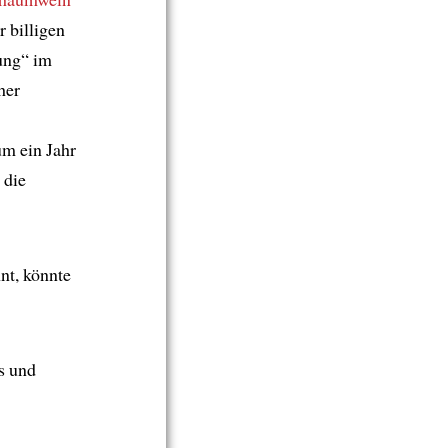
 billigen
tung“ im
her
um ein Jahr
 die
nt, könnte
s und