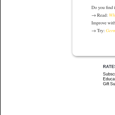
Do you find i
→ Read:
Why
Improve wit
→ Try:
Germ
RATE
Subscr
Educat
Gift S