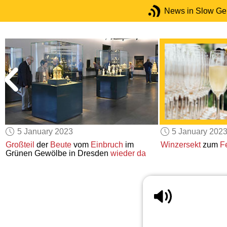
News in Slow G
5 January 2023
5 January 202
Großteil
der
Beute
vom
Einbruch
im
Winzersekt
zum
F
Grünen Gewölbe in Dresden
wieder da