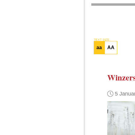
TEXT SIZE
aa
AA
Winzers
5 Janua