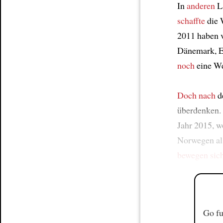
In
anderen
Lä
schaffte
die 
2011 haben v
Dänemark, Es
noch
eine We
Doch nach
d
überdenken.
Jahr 2015, w
Norwegen a
bewegen sic
Go fu