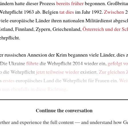
ndern hatte dieser Prozess
bereits früher
begonnen. Großbrita
Wehrpflicht 1963 ab. Belgien
tat dies
im Jahr 1992.
Zwischen
2
iele europäische Länder ihren nationalen Militärdienst abgesch
tland, Finnland, Zypern, Griechenland,
Österreich und der S
hrpflicht.
er russischen Annexion der Krim begannen viele Länder, dies 
 Die Ukraine
führte
die Wehrpflicht 2014 wieder ein,
gefolgt v
o die Wehrpflicht
jetzt teilweise
wieder
existiert.
Zur gleichen 
ls
erstes
europäisches Land die Wehrpflicht für Frauen ein.
Wei
h nun
ebenfalls in diese Richtung
.
Continue the conversation
rther and experience the full content — and understand how 