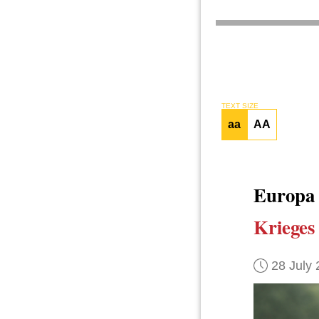
TEXT SIZE
aa
AA
Europ
Krieges
28 July