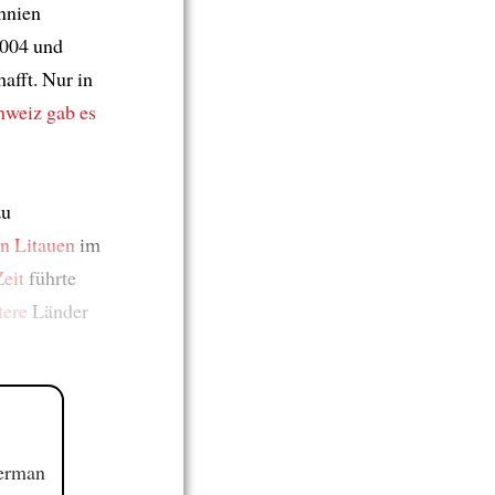
nnien
004 und
afft. Nur in
chweiz
gab es
zu
on Litauen
im
Zeit
führte
tere
Länder
German