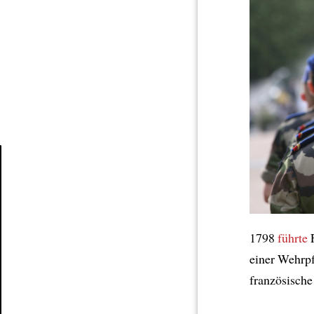
Article
1798
führte
F
einer Wehrpf
französische