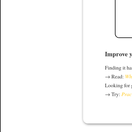
Improve y
Finding it h
→ Read:
Why
Looking for
→ Try:
Prac