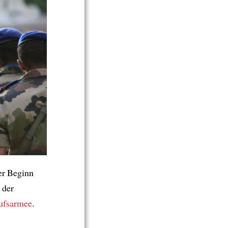
er Beginn
der
ufsarmee
.