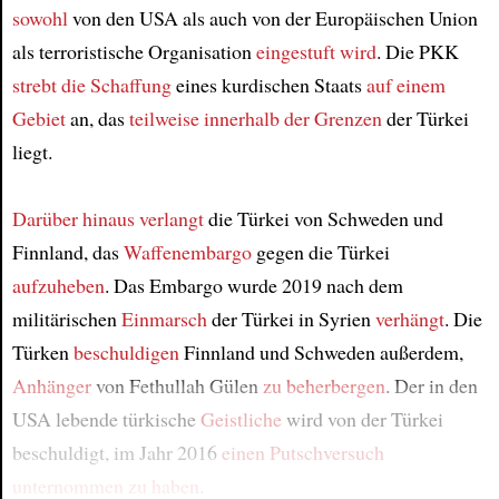
sowohl
von den USA als auch von der Europäischen Union
als terroristische Organisation
eingestuft wird
. Die PKK
strebt
die Schaffung
eines kurdischen Staats
auf einem
Gebiet
an, das
teilweise innerhalb der Grenzen
der Türkei
liegt.
Darüber hinaus
verlangt
die Türkei von Schweden und
Finnland, das
Waffenembargo
gegen die Türkei
aufzuheben
. Das Embargo wurde 2019 nach dem
militärischen
Einmarsch
der Türkei in Syrien
verhängt
. Die
Türken
beschuldigen
Finnland und Schweden außerdem,
Anhänger
von Fethullah Gülen
zu beherbergen
. Der in den
USA lebende türkische
Geistliche
wird von der Türkei
beschuldigt, im Jahr 2016
einen Putschversuch
unternommen zu haben
.