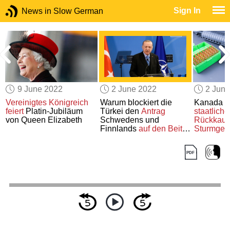
Sign In
News in Slow German
9 June 2022
2 June 2022
2 Jun
Vereinigtes Königreich
Warum blockiert die
Kanada
l
feiert
Platin-Jubiläum
Türkei den
Antrag
staatliche
von Queen Elizabeth
Schwedens und
Rückkauf
e
Finnlands
auf den Beitritt
Sturmgew
n
zur
NATO?