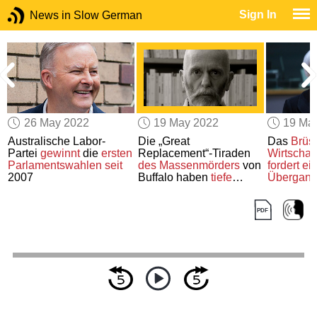
Sign In
News in Slow German
26 May 2022
19 May 2022
19 Ma
-
Australische Labor-
Die „Great
Das
Brüs
0
Partei
gewinnt
die
ersten
Replacement“-Tiraden
Wirtschaf
Parlamentswahlen seit
des Massenmörders
von
fordert
ei
2007
Buffalo haben
tiefe
Übergan
Wurzeln
Energiequ