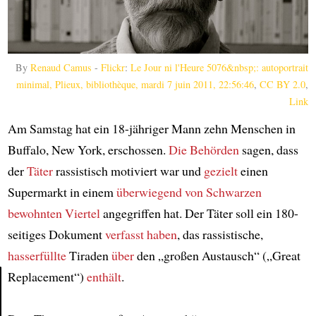
By
Renaud Camus
-
Flickr
:
Le Jour ni l'Heure 5076&nbsp;: autoportrait
minimal, Plieux, bibliothèque, mardi 7 juin 2011, 22:56:46
,
CC BY 2.0
,
Link
Am Samstag hat ein 18-jähriger Mann zehn Menschen in
Buffalo, New York, erschossen.
Die Behörden
sagen, dass
der
Täter
rassistisch motiviert war und
gezielt
einen
Supermarkt in einem
überwiegend
von Schwarzen
bewohnten Viertel
angegriffen hat. Der Täter soll ein 180-
seitiges Dokument
verfasst haben
, das rassistische,
hasserfüllte
Tiraden
über
den „großen Austausch“ („Great
Replacement“)
enthält
.
Article