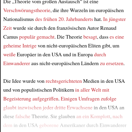
Die „Theorie vom großen Austausch“ ist eine
Verschwörungstheorie
, die ihre Wurzeln im europäischen
Nationalismus
des frühen 20. Jahrhunderts
hat.
In jüngster
Zeit
wurde sie durch den französischen Autor Renaud
Camus
populär gemacht
. Die Theorie
besagt
, dass
es
eine
geheime Intrige
von nicht-europäischen Eliten gibt, um
weiße
Europäer in den USA und in Europa
durch
Einwanderer
aus nicht-europäischen Ländern
zu ersetzen
.
Die Idee wurde von
rechtsgerichteten
Medien in den USA
und von populistischen Politikern
in aller Welt
mit
Begeisterung
aufgegriffen
.
Einigen Umfragen zufolge
glaubt
inzwischen jeder dritte Erwachsene
in den USA an
diese
falsche
Theorie. Sie glauben
an ein Komplott
,
nach
dem
in den USA
geborene
Amerikaner durch Einwanderer