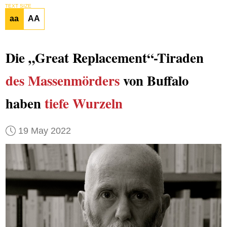
TEXT SIZE
aa
AA
Die „Great Replacement“-Tiraden
des Massenmörders
von Buffalo
haben
tiefe Wurzeln
19 May 2022