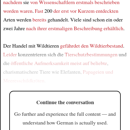
nachdem
sie
von Wissenschaftlern
erstmals beschrieben
worden waren
.
Fast
200
der erst vor Kurzem
entdeckten
Arten werden
bereits
gehandelt. Viele sind schon ein oder
zwei Jahre
nach ihrer erstmaligen Beschreibung
erhältlich
.
Der Handel mit Wildtieren
gefährdet
den Wildtierbestand
.
Leider
konzentrieren sich die
Tierschutzbestimmungen
und
die
öffentliche Aufmerksamkeit
meist auf beliebte
,
charismatischere Tiere wie Elefanten,
Papageien und
Meeresschildkröten
.
Continue the conversation
Go further and experience the full content — and
understand how German is actually used.