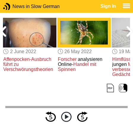
Sign In
News in Slow German
2 June 2022
26 May 2022
19 Ma
Affenpocken-Ausbruch
Forscher
analysieren
Hirnflüssi
führt zu
Online-
Handel
mit
jungen
M
Verschwörungstheorien
Spinnen
verbesser
Gedächtn
Mäusen