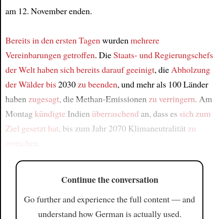
am 12. November enden.
Bereits in den ersten Tagen
wurden
mehrere
Vereinbarungen
getroffen
. Die
Staats- und Regierungschefs
der Welt
haben sich bereits darauf geeinigt
, die
Abholzung
der Wälder
bis
2030
zu beenden
, und mehr als 100 Länder
haben
zugesagt
, die Methan-Emissionen
zu verringern
. Am
Montag
kündigte
Indien
überraschend
an, dass es
sich zum
Ziel gesetzt hat
, bis zum Jahr 2070 Klimaneutralität
zu
erreichen
.
Continue the conversation
Go further and experience the full content — and
understand how German is actually used.