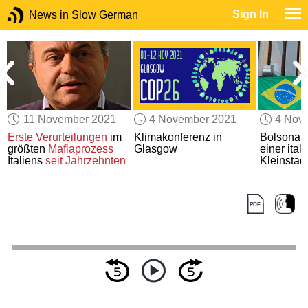
Sign In
News in Slow German
11 November 2021
4 November 2021
4 Nov
Erste Verurteilungen
im
Klimakonferenz in
Bolsonar
größten
Mafiaprozess
Glasgow
einer ital
Italiens
seit Jahrzehnten
Kleinstad