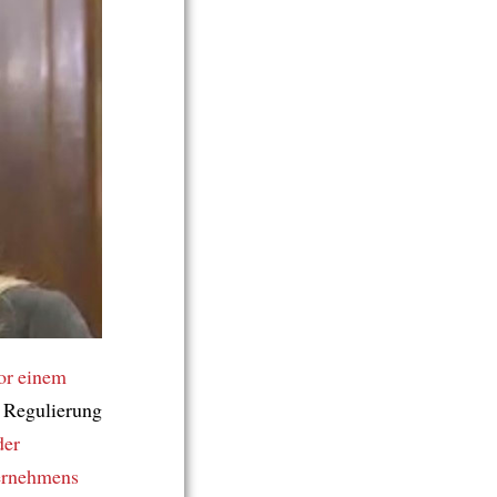
or einem
e Regulierung
der
ernehmens