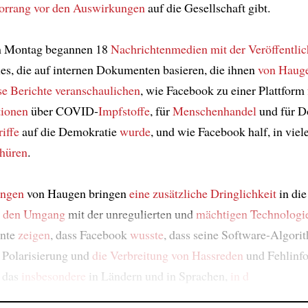
orrang
vor den Auswirkungen
auf die Gesellschaft gibt.
 Montag begannen 18
Nachrichtenmedien
mit der Veröffentli
es, die auf internen Dokumenten basieren, die ihnen
von Hauge
se Berichte veranschaulichen
, wie Facebook zu einer Plattform
tionen
über COVID-
Impfstoffe
, für
Menschenhandel
und für D
iffe
auf die Demokratie
wurde
, und wie Facebook half, in vie
chüren
.
ungen
von Haugen bringen
eine zusätzliche Dringlichkeit
in die
r den Umgang
mit der unregulierten und
mächtigen Technologi
nte
zeigen
, dass Facebook
wusste
, dass seine Software-Algori
Polarisierung und
die Verbreitung von Hassreden
und Fehlinf
 das
insbesondere
in Ländern und in Sprachen,
in d