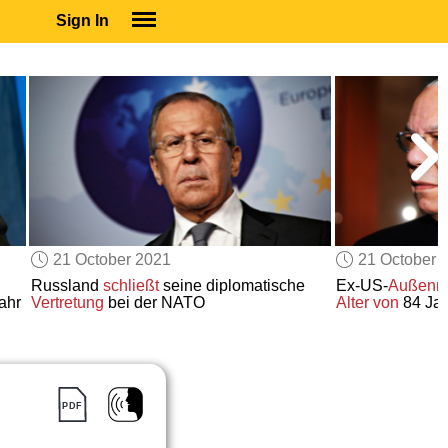
Sign In
SIGN IN
SUBSCRIBE
EDUCATIONAL LICENSES
GIFT CARDS
OTHER LANGUAGES
ABOUT US
ALEXA
21 October 2021
21 October 
ADJUST COLORS
Russland
schließt
seine diplomatische
Ex-US-
Außenmi
ahr
Vertretung
bei der NATO
Alter von
84 Ja