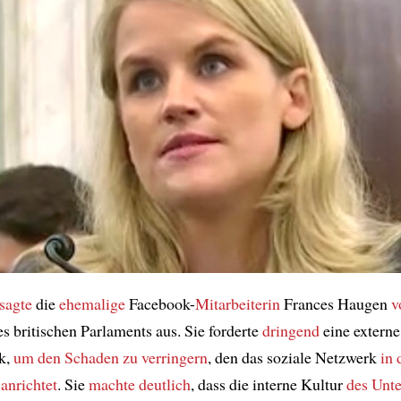
sagte
die
ehemalige
Facebook-
Mitarbeiterin
Frances Haugen
v
s britischen Parlaments aus. Sie forderte
dringend
eine extern
k,
um den Schaden zu verringern
, den das soziale Netzwerk
in 
anrichtet
. Sie
machte deutlich
, dass die interne Kultur
des Unt