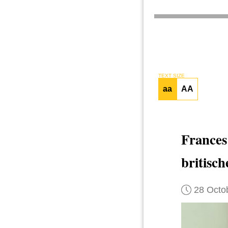
TEXT SIZE
aa
AA
France
britisc
28 Octo