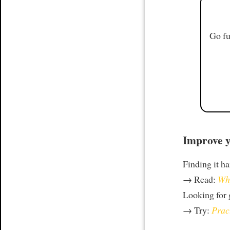
Go fu
Improve y
Finding it h
→ Read:
Why
Looking for
→ Try:
Prac