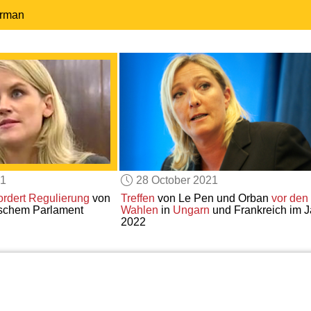
erman
21
28 October 2021
ordert Regulierung
von
Treffen
von Le Pen und Orban
vor den
ischem Parlament
Wahlen
in
Ungarn
und Frankreich im J
2022