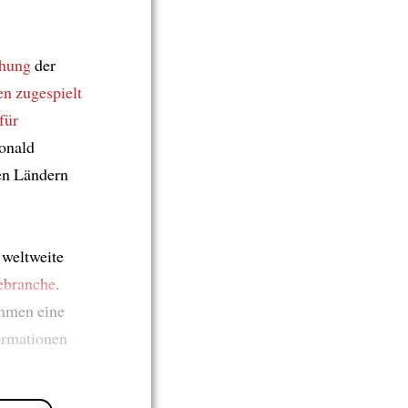
chung
der
n zugespielt
für
onald
len Ländern
 weltweite
ebranche
.
thmen eine
ormationen