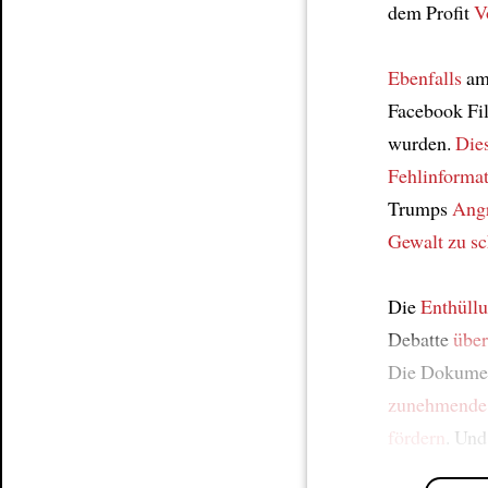
dem Profit
V
Ebenfalls
am
Facebook Fil
wurden.
Die
Fehlinforma
Trumps
Angr
Gewalt zu s
Die
Enthüll
Debatte
übe
Die Dokume
zunehmende
fördern
. Und