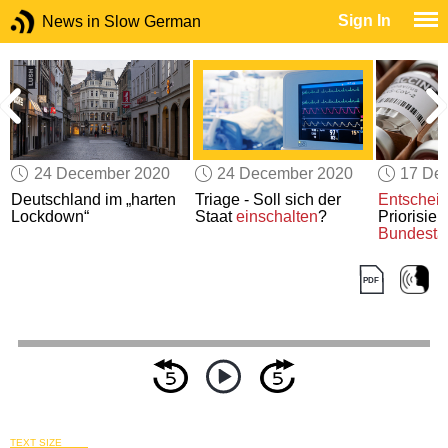
Sign In
News in Slow German
24 December 2020
24 December 2020
17 De
Deutschland im „harten
Triage - Soll sich der
Entschei
Lockdown“
Staat
einschalten
?
Priorisie
Bundesta
TEXT SIZE