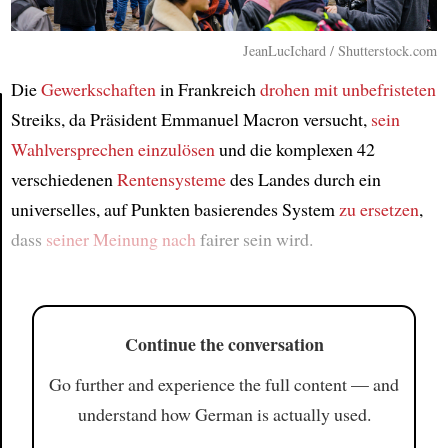
JeanLucIchard / Shutterstock.com
Die
Gewerkschaften
in Frankreich
drohen mit
unbefristeten
Streiks, da Präsident Emmanuel Macron versucht,
sein
Wahlversprechen einzulösen
und die komplexen 42
Article
verschiedenen
Rentensysteme
des Landes durch ein
universelles, auf Punkten basierendes System
zu ersetzen
,
dass
seiner Meinung nach
fairer sein wird.
Continue the conversation
Go further and experience the full content — and
understand how German is actually used.