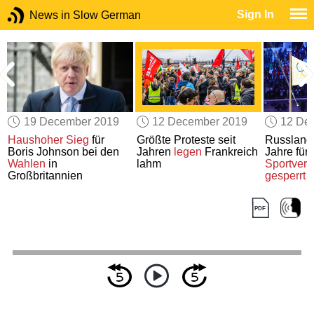
Sign In
News in Slow German
19 December 2019
12 December 2019
12 De
s
Haushoher Sieg
für
Größte Proteste seit
Russland w
Boris Johnson bei den
Jahren
legen
Frankreich
Jahre für 
en
Wahlen
in
lahm
Sportvera
Großbritannien
gesperrt