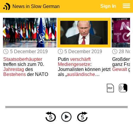
Sign In
News in Slow German
5 December 2019
5 December 2019
28 No
Staatsoberhäupter
Putin
verschärft
Großdemo
treffen sich zum 70.
Mediengesetze
:
ganz Fra
Jahrestag
des
Journalisten können jetzt
Gewalt
ge
Bestehens
der NATO
als „
ausländische
Agenten“
eingestuft
werden