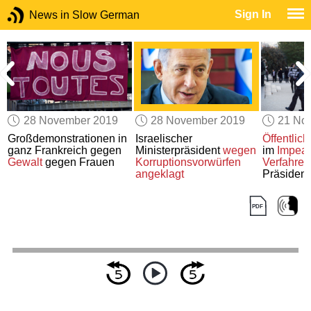
Sign In
News in Slow German
28 November 2019
28 November 2019
21 No
Großdemonstrationen in
Israelischer
Öffentlic
ganz Frankreich gegen
Ministerpräsident
wegen
im
Impea
t
Gewalt
gegen Frauen
Korruptionsvorwürfen
Verfahren
angeklagt
Präsident