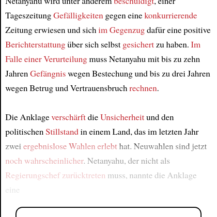
Netanyahu wird unter anderem
beschuldigt
, einer
Tageszeitung
Gefälligkeiten
gegen eine
konkurrierende
Zeitung erwiesen und sich
im Gegenzug
dafür eine positive
Berichterstattung
über sich selbst
gesichert
zu haben.
Im
Falle einer Verurteilung
muss Netanyahu mit bis zu zehn
Jahren
Gefängnis
wegen Bestechung und bis zu drei Jahren
wegen Betrug und Vertrauensbruch
rechnen
.
Die Anklage
verschärft
die
Unsicherheit
und den
politischen
Stillstand
in einem Land, das im letzten Jahr
zwei
ergebnislose Wahlen
erlebt
hat. Neuwahlen sind jetzt
noch wahrscheinlicher
. Netanyahu, der nicht als
Regierungschef
zurücktreten
muss, nannte die Anklage
eine