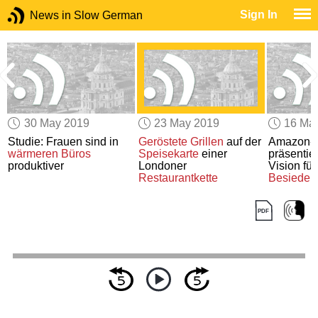
Sign In
News in Slow German
30 May 2019
23 May 2019
16 Ma
Studie: Frauen sind in
Geröstete
Grillen
auf der
Amazon-
wärmeren Büros
Speisekarte
einer
präsentie
produktiver
Londoner
Vision für
Restaurantkette
Besiedel
Weltraum