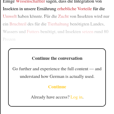
Einige
Wissenschaftler
sagen, dass die Integration von
Insekten in unsere Ernährung
erhebliche Vorteile
für die
Umwelt
haben könnte. Für die
Zucht
von Insekten wird nur
ein
Bruchteil
des für die
Tierhaltung
benötigten Landes,
Wassers und
Futters
benötigt, und Insekten
setzen
rund 80
Prozen
Continue the conversation
Go further and experience the full content — and
understand how German is actually used.
Continue
Already have access?
Log in
.