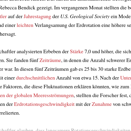
ebecca Bendick gezeigt. Im vergangenen Monat stellten die b
ler
auf der
Jahrestagung
der
U.S. Geological Society
ein Modell
nd einer
leichten
Verlangsamung der Erdrotation eine höhere s
hersagt.
haftler analysierten Erbeben der
Stärke
7,0 und höher, die sich
en. Sie fanden fünf
Zeiträume
, in denen die Anzahl schwerer 
r war. In diesen fünf Zeiträumen gab es 25 bis 30 starke Erdbe
it einer
durchschnittlichen
Anzahl von etwa 15. Nach der
Unte
r Faktoren, die diese Fluktuationen erklären könnten, wie zum 
en der globalen Meeresströmungen
, stellten die Forscher fest,
en der
Erdrotationsgeschwindigkeit
mit der
Zunahme
von sch
relierten.
haftler glauben, dass langsamere Rotationsgeschwindigkeiten