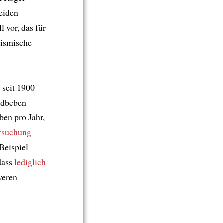
eiden
 vor, das für
eismische
 seit 1900
Erdbeben
ben pro Jahr,
rsuchung
Beispiel
 dass
lediglich
weren