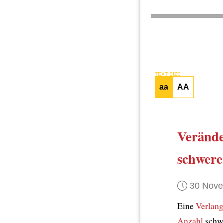
TEXT SIZE
aa
AA
Veränd
schwere
30 Nov
Eine
Verlan
Anzahl
schwe