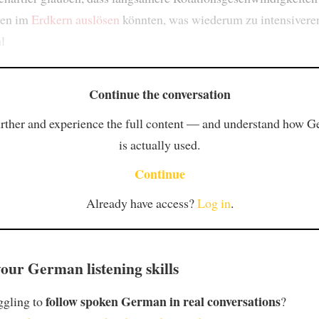
gen im
Erdkern
auslösen
könnten, was wiederum zu intensiver
l
Continue the conversation
rther and experience the full content — and understand how 
is actually used.
Continue
Already have access?
Log in
.
our German listening skills
follow spoken German in real conversations
ggling to
?