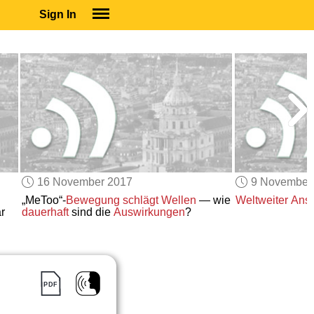
Sign In
SIGN IN
SUBSCRIBE
EDUCATIONAL LICENSES
GIFT CARDS
OTHER LANGUAGES
ABOUT US
ALEXA
16 November 2017
9 November
ADJUST COLORS
„MeToo“-
Bewegung
schlägt Wellen
— wie
Weltweiter Ans
r
dauerhaft
sind die
Auswirkungen
?