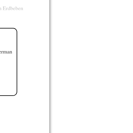
en Erdbeben
German