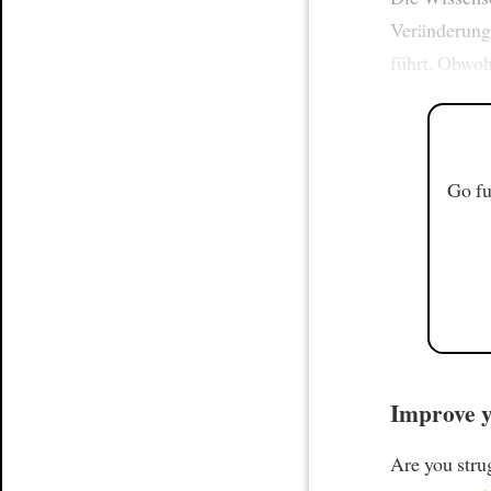
Veränderun
führt. Obwoh
Go fu
Improve y
Are you stru