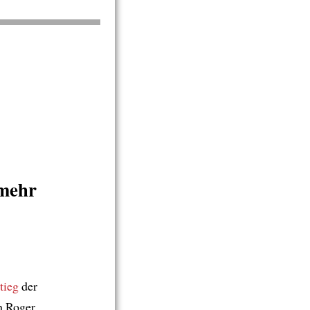
mehr
tieg
der
n Roger