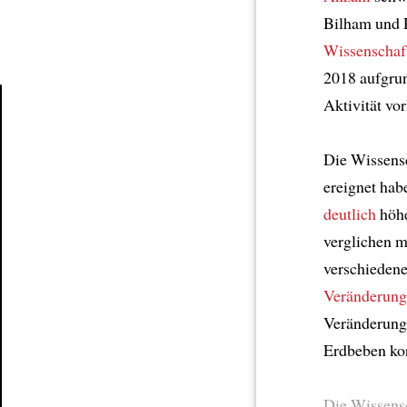
Bilham und R
Wissenschaft
2018 aufgru
Aktivität vor
Article
Die Wissensc
ereignet hab
deutlich
höhe
verglichen m
verschiedene
Veränderung
Veränderung
Erdbeben kor
Die Wissensc