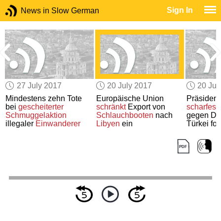
Sign In
News in Slow German
27 July 2017
20 July 2017
20 Jul
Mindestens zehn Tote
Europäische Union
Präsident
bei
gescheiterter
schränkt
Export von
scharfes
Schmuggelaktion
Schlauchbooten
nach
gegen Dis
illegaler
Einwanderer
Libyen
ein
Türkei for