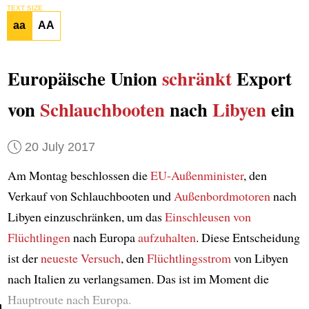
TEXT SIZE
aa
AA
Europäische Union
schränkt
Export
von
Schlauchbooten
nach
Libyen
ein
20 July 2017
Am Montag beschlossen die
EU-Außenminister
, den
Verkauf von Schlauchbooten und
Außenbordmotoren
nach
Libyen einzuschränken, um das
Einschleusen von
Flüchtlingen
nach Europa
aufzuhalten
. Diese Entscheidung
ist der
neueste Versuch
, den
Flüchtlingsstrom
von Libyen
nach Italien zu verlangsamen. Das ist im Moment die
Hauptroute nach Europa.