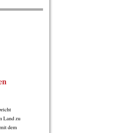
en
bricht
m Land zu
mit dem