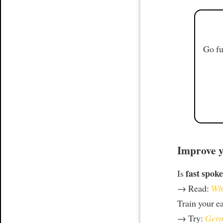
Go fu
Improve y
fast spoke
Is
→ Read:
Why
Train your e
→ Try:
Germ