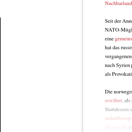
Nachbarland
Seit der Ann
NATO-Mitgli
Article
eine
gemein
hat das russi
vergangenen
nach Syrien 
als Provokat
Die norwegi
erwähnt
, al
Stattdessen 
sicherheitsp
überrascht
un