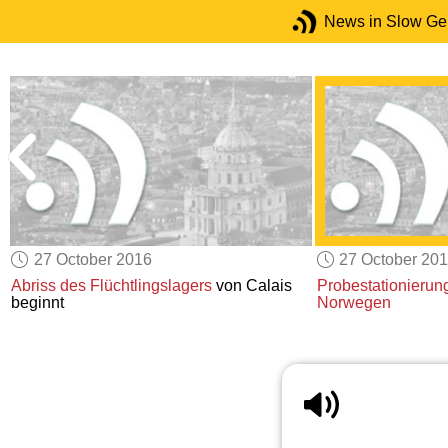
News in Slow G
27 October 2016
27 October 20
Abriss
des Flüchtlingslagers
von Calais
Probestationierun
beginnt
Norwegen