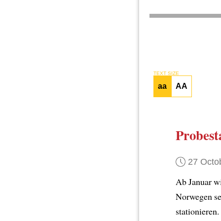
TEXT SIZE
aa
AA
Probest
27 Octo
Ab Januar w
Norwegen s
stationieren