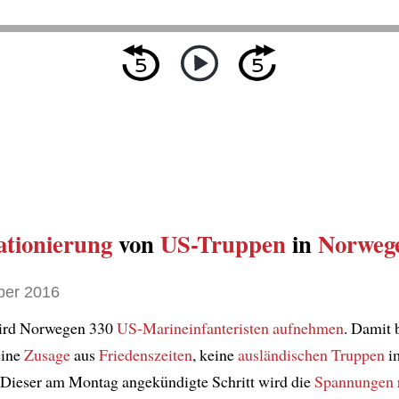
ationierung
von
US-Truppen
in
Norweg
ber 2016
ird Norwegen 330
US-Marineinfanteristen
aufnehmen
. Damit 
eine
Zusage
aus
Friedenszeiten
, keine
ausländischen Truppen
i
. Dieser am Montag angekündigte Schritt wird die
Spannungen