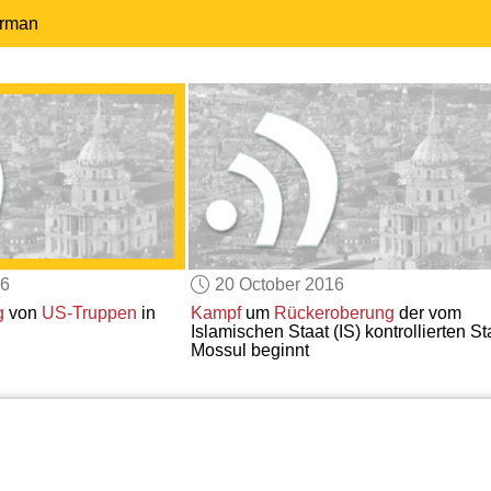
erman
16
20 October 2016
g
von
US-Truppen
in
Kampf
um
Rückeroberung
der vom
Islamischen Staat (IS) kontrollierten St
Mossul beginnt