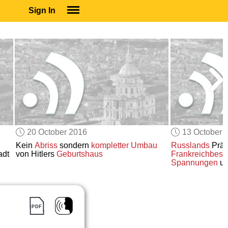
Sign In
SIGN IN
SUBSCRIBE
EDUCATIONAL LICENSES
GIFT CARDS
OTHER LANGUAGES
ABOUT US
ALEXA
20 October 2016
13 October 
ADJUST COLORS
Kein
Abriss
sondern
kompletter Umbau
Russlands
Präs
adt
von Hitlers
Geburtshaus
Frankreichbes
Spannungen
um