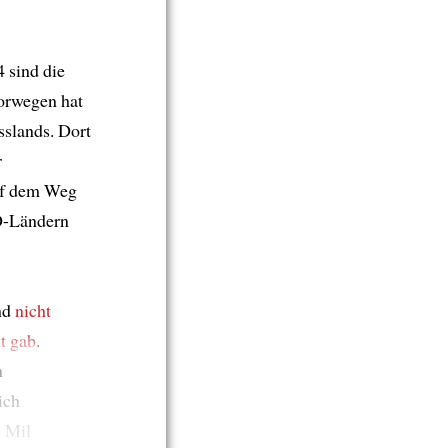
 sind die
orwegen hat
slands. Dort
r
f dem Weg
TO-Ländern
nd
nicht
t gab
.
n
ich
n Mil