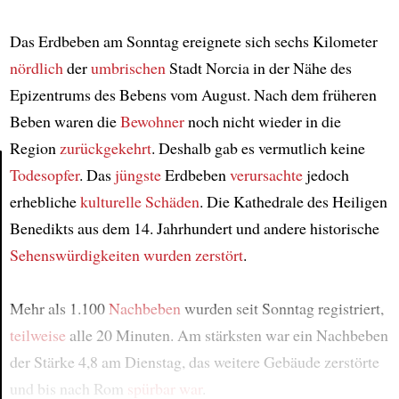
Das Erdbeben am Sonntag ereignete sich sechs Kilometer
nördlich
der
umbrischen
Stadt Norcia in der Nähe des
Epizentrums des Bebens vom August. Nach dem früheren
Beben waren die
Bewohner
noch nicht wieder in die
Region
zurückgekehrt
. Deshalb gab es vermutlich keine
Todesopfer
. Das
jüngste
Erdbeben
verursachte
jedoch
erhebliche
kulturelle Schäden
. Die Kathedrale des Heiligen
Article
Benedikts aus dem 14. Jahrhundert und andere historische
Sehenswürdigkeiten
wurden zerstört
.
Mehr als 1.100
Nachbeben
wurden seit Sonntag registriert,
teilweise
alle 20 Minuten. Am stärksten war ein Nachbeben
der Stärke 4,8 am Dienstag, das weitere Gebäude zerstörte
und bis nach Rom
spürbar war
.