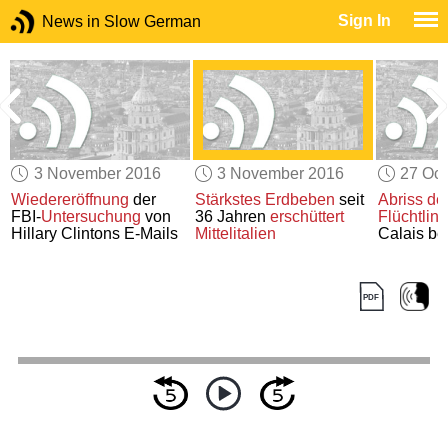
Sign In
News in Slow German
3 November 2016
3 November 2016
27 Oct
Wiedereröffnung
der
Stärkstes
Erdbeben
seit
Abriss
de
FBI-
Untersuchung
von
36 Jahren
erschüttert
Flüchtlin
Hillary Clintons E-Mails
Mittelitalien
Calais be