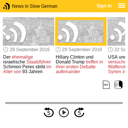
Sign In
News in Slow German
29 September 2016
29 September 2016
22 Se
Der
ehemalige
Hillary Clinton und
USA und
israelische
Staatsführer
Donald Trump
treffen in
versuche
Schimon Peres stirbt
im
ihrer ersten Debatte
Waffenstil
Alter von
93 Jahren
aufeinander
Syrien
zu