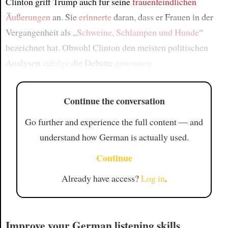
Clinton griff Trump auch für seine
frauenfeindlichen
Äußerungen
an. Sie
erinnerte
daran, dass er Frauen in der
Vergangenheit als „
Schweine, Schlampen und Hunde
“
bezeichnet hat. Obwohl Clinton den meisten politischen
Analysen
zufolge
die Debatte
gewonnen
Continue the conversation
Go further and experience the full content — and
understand how German is actually used.
Continue
Already have access?
Log in
.
Improve your German listening skills