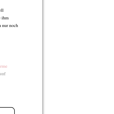
ll
e ihm
 nur noch
rme
auf