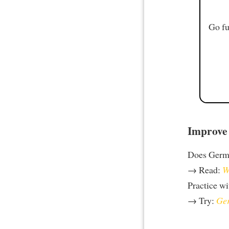
Go fu
Improve 
Does Germa
→ Read:
W
Practice w
→ Try:
Ger