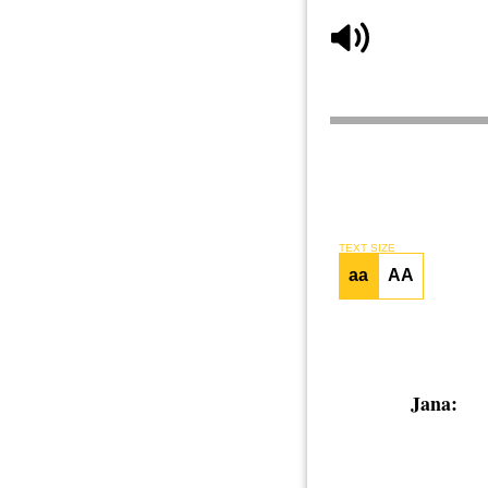
TEXT SIZE
aa
AA
Jana: