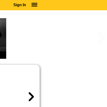
Sign In
SIGN IN
SUBSCRIBE
EDUCATIONAL LICENSES
GIFT CARDS
OTHER LANGUAGES
ABOUT US
ALEXA
ADJUST COLORS