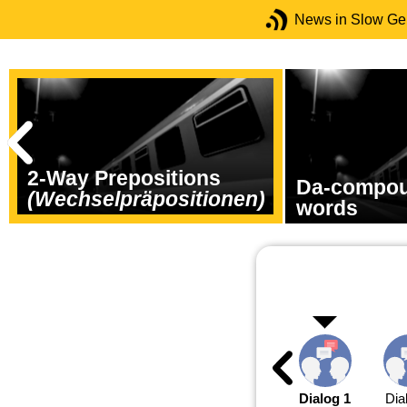
News in Slow G
2-Way Prepositions
Da-compou
(Wechselpräpositionen)
words
Dialog 1
Dia