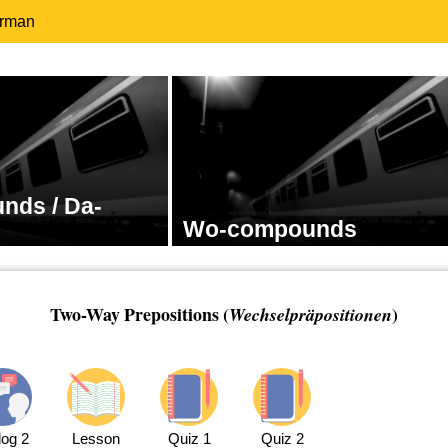
erman
nds / Da-
Wo-compounds
Two-Way Prepositions (
)
Wechselpräpositionen
log 2
Lesson
Quiz 1
Quiz 2