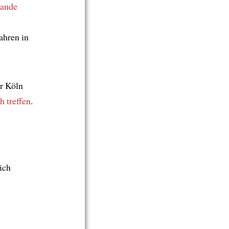
lande
ahren in
r Köln
h treffen
.
ich