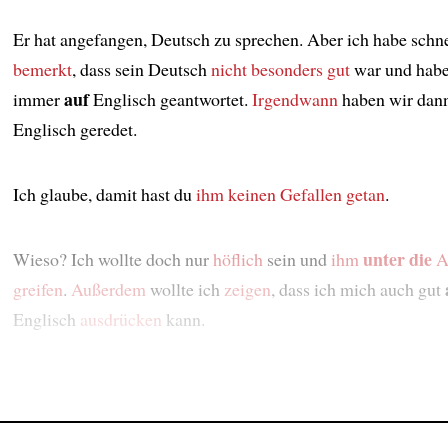
Er hat angefangen, Deutsch zu sprechen. Aber ich habe schne
bemerkt
, dass sein Deutsch
nicht besonders gut
war und hab
auf
immer
Englisch geantwortet.
Irgendwann
haben wir dann
Englisch geredet.
Ich glaube, damit hast du
ihm keinen Gefallen getan
.
unter die
Wieso? Ich wollte doch nur
höflich
sein und
ihm
A
greifen
.
Außerdem
wollte ich
zeigen
, dass ich mich auch gut
Englisch
ausdrücken
kann.