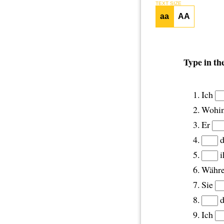
TEXT SIZE
aa
AA
Type in the
Ich
Wohi
Er
d
i
Währe
Sie
d
Ich