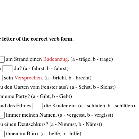
 letter of the correct verb form.
am Strand einen
Badeanzug
. (a - träge, b - trage)
n
du? (a - fährst, b - fahrst)
sein
Versprechen
. (a - bricht, b - brecht)
u den Garten vom Fenster aus? (a - Sehst, b - Siehst)
hr eine Party? (a - Gibt, b - Gebt)
nd des Filmes
die Kinder ein. (a - schlafen, b - schläfen)
immer meinen Namen. (a - vergesst, b - vergisst)
u einen Deutschkurs? (a - Nimmst, b - Nämst)
ihnen im Büro. (a - helfe, b - hilfe)