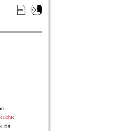
em
erichte
ie ein