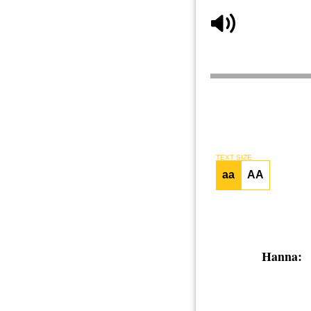
TEXT SIZE
aa
AA
Hanna: