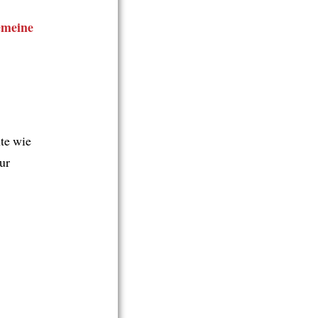
emeine
te wie
ur