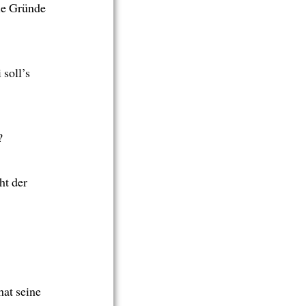
Die Gründe
 soll’s
?
ht der
hat seine