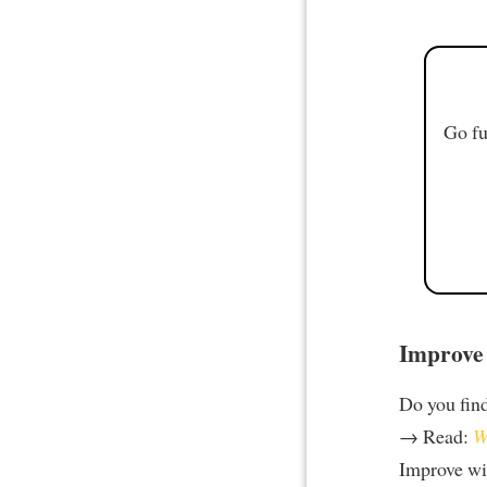
Go fu
Improve 
Do you find 
→ Read:
W
Improve w