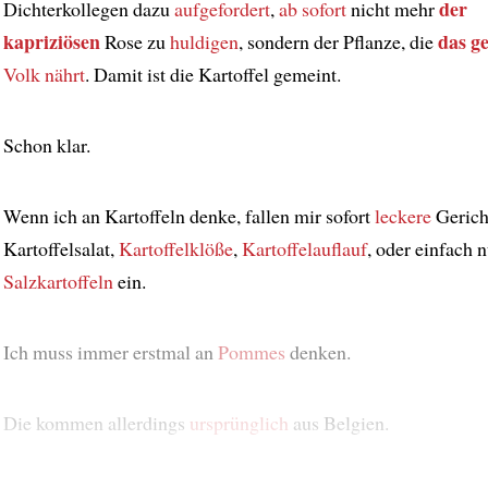
der
Dichterkollegen dazu
aufgefordert
,
ab sofort
nicht mehr
kapriziösen
das g
Rose zu
huldigen
, sondern der Pflanze, die
Volk
nährt
. Damit ist die Kartoffel gemeint.
Schon klar.
Wenn ich an Kartoffeln denke, fallen mir sofort
leckere
Gerich
Kartoffelsalat,
Kartoffelklöße
,
Kartoffelauflauf
, oder einfach n
Salzkartoffeln
ein.
Ich muss immer erstmal an
Pommes
denken.
Die kommen allerdings
ursprünglich
aus Belgien.