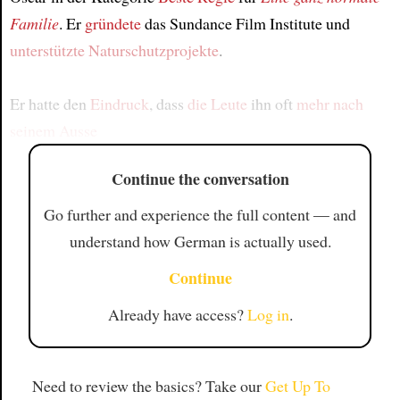
Familie
. Er
gründete
das Sundance Film Institute und
unterstützte Naturschutzprojekte
.
Er hatte den
Eindruck
, dass
die Leute
ihn oft
mehr nach
seinem Ausse
Continue the conversation
Go further and experience the full content — and
understand how German is actually used.
Continue
Already have access?
Log in
.
Need to review the basics? Take our
Get Up To