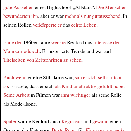
gute Aussehen
eines Highschool-„Allstars“.
Die Menschen
bewunderten ihn
, aber er war
mehr als nur gutaussehend
. In
seinen Rollen
verkörperte er
das
echte Leben
.
Ende der
1960er Jahre
weckte
Redford das
Interesse der
Männermodewelt
. Er inspirierte Trends und war auf
Titelseiten von Zeitschriften
zu sehen
.
Auch wenn
er eine Stil-Ikone war,
sah er sich selbst nicht
so
. Er sagte, dass er sich
als Kind
unattraktiv gefühlt habe
.
Seine Arbeit
in Filmen war
ihm wichtiger
als seine Rolle
als Mode-Ikone.
Später
wurde Redford auch
Regisseur
und
gewann
einen
Oscar in der Kategorie
Beste Regie
für
Eine ganz normale