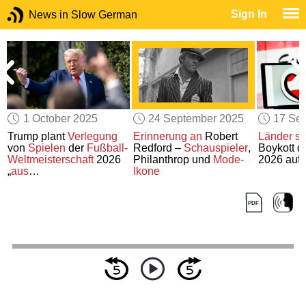
Sign In
News in Slow German
1 October 2025
24 September 2025
17 Se
Trump plant
Verlegung
Erinnerung an
Robert
Länder
st
von
Spielen
der
Fußball-
Redford –
Schauspieler
,
Boykott d
r
Weltmeisterschaft
2026
Philanthrop und
Mode-
2026 auf
„
aus
Ikone
Sicherheitsgründen
“