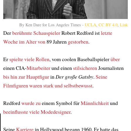
By Ken Dare for Los Angeles Times -
UCLA
,
CC BY 4.0
,
Link
Der
berühmte Schauspieler
Robert Redford ist
letzte
Woche
im Alter von
89 Jahren
gestorben
.
Er
spielte viele Rollen
, vom coolen Baseballspieler
über
einen CIA-
Mitarbeiter
und einen
stilsicheren
Journalisten
bis hin zur Hauptfigur
in
Der große Gatsby
.
Seine
Filmfiguren
waren stark und selbstbewusst
.
Redford
wurde zu
einem Symbol für
Männlichkeit
und
beeinflusste viele Modedesigner
.
Seine
Karriere
in Hollywood begann 1960. Er hatte das
Article