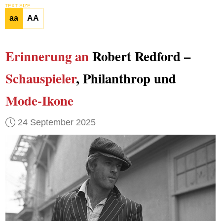
TEXT SIZE
aa
AA
Erinnerung an
Robert Redford –
Schauspieler
, Philanthrop und
Mode-Ikone
24 September 2025