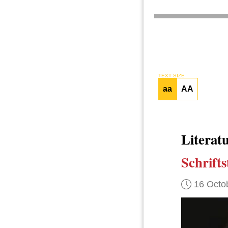
TEXT SIZE
aa
AA
Literat
Schrifts
16 Octo