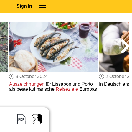
Sign In
SIGN IN
SUBSCRIBE
EDUCATIONAL LICENSES
GIFT CARDS
OTHER LANGUAGES
ABOUT US
ALEXA
9 October 2024
2 October 2
ADJUST COLORS
Auszeichnungen
für Lissabon und Porto
In Deutschland
als beste kulinarische
Reiseziele
Europas