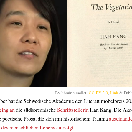
By librairie mollat,
CC BY 3.0
,
Link
& Publ
ber hat die Schwedische Akademie den Literaturnobelpreis 2
ging an
die südkoreanische
Schriftstellerin
Han Kang. Die Ak
e poetische Prosa, die sich mit historischem Trauma
auseinande
t
des menschlichen Lebens
aufzeigt
.