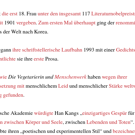
t
die erst
18. Frau
unter den insgesamt
117
Literaturnobelpreis
it
1901
vergeben
.
Zum ersten Mal
überhaupt
ging der
renommie
is der Welt nach Korea.
egann
ihre schriftstellerische Laufbahn
1993 mit einer
Gedicht
ntlichte
sie ihre
erste
Prosa.
wie
Die Vegetarierin und
Menschenwerk
haben
wegen ihrer
setzung mit
menschlichem
Leid
und menschlicher
Stärke
welt
g gefunden
.
ische Akademie
würdigte
Han Kangs „
einzigartiges Gespür
für
en
zwischen Körper und Seele
, zwischen
Lebenden und Toten
“.
te ihren „poetischen und experimentellen Stil“ und
bezeichnet