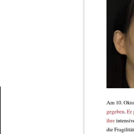
Am 10. Okto
Article
gegeben
.
Er 
ihre
intensiv
die Fragilitä