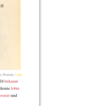
ic Domain,
Link
024
bekannt
ademie
lobte
rsetzt
und