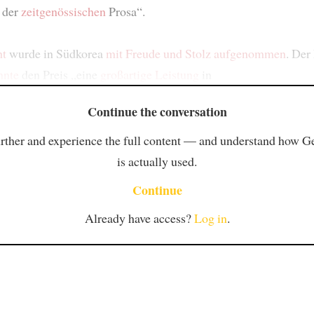
 der
zeitgenössischen
Prosa“.
ht
wurde in Südkorea
mit Freude und Stolz
aufgenommen
. Der
nnte
den Preis „eine
großartige Leistung
in
Continue the conversation
rther and experience the full content — and understand how 
is actually used.
Continue
Already have access?
Log in
.