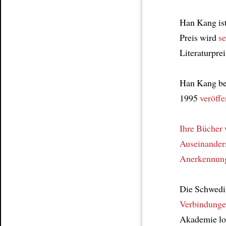
Han Kang is
Preis wird
se
Literaturpre
Han Kang b
1995
veröffe
Ihre Bücher 
Auseinander
Anerkennun
Die Schwed
Verbindung
Akademie lob