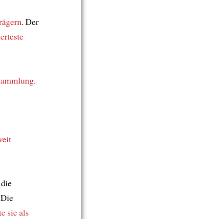
trägern
. Der
rteste
sammlung
.
weit
 die
 Die
e sie als