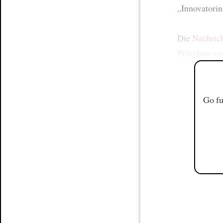
„Innovatorin
Die
Nachric
Präsident
na
Go fu