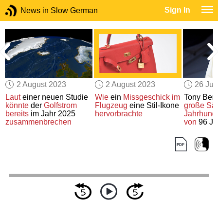
Sign In
News in Slow German
2 August 2023
2 August 2023
26 Jul
Laut
einer neuen Studie
Wie
ein
Missgeschick im
Tony Benn
könnte
der
Golfstrom
Flugzeug
eine Stil-Ikone
große Sä
bereits
im Jahr 2025
hervorbrachte
Jahrhunde
zusammenbrechen
von
96 Ja