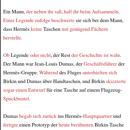
Ein Mann,
der neben ihr saß
,
half ihr
beim Aufsammeln
.
Einer Legende zufolge
beschwerte
sie sich bei dem Mann,
dass Hermès
keine
Taschen
mit genügend Fächern
herstelle
.
Ob
Legende
oder nicht
, der Rest
der Geschichte
ist wahr
.
Der Mann war Jean-Louis Dumas, der
Geschäftsführer
der
Hermès-Gruppe.
Während
des Fluges
unterhielten sich
Birkin und Dumas über Handtaschen, und Birkin
skizzierte
sogar einen Entwurf
für eine Tasche auf einem Flugzeug-
Spuckbeutel
.
Dumas
begab sich zurück
ins Hermès-
Hauptquartier
und
fertigte
einen Prototyp der
heute berühmten
Birkin-Tasche