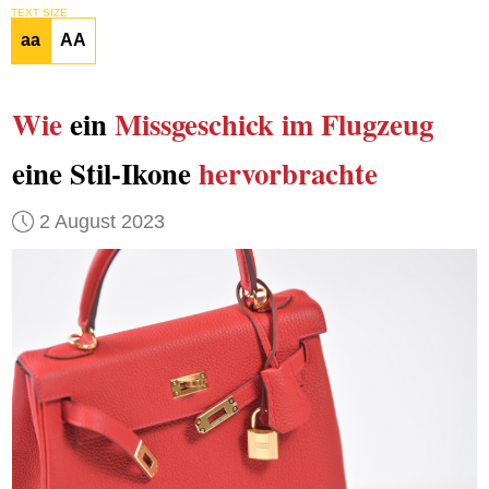
TEXT SIZE
aa
AA
Wie
ein
Missgeschick im Flugzeug
eine Stil-Ikone
hervorbrachte
2 August 2023