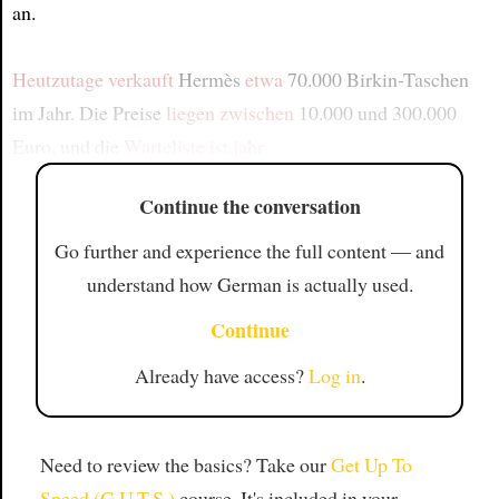
an.
Heutzutage
verkauft
Hermès
etwa
70.000 Birkin-Taschen
im Jahr. Die Preise
liegen zwischen
10.000 und 300.000
Euro, und die
Warteliste ist jahr
Continue the conversation
Go further and experience the full content — and
understand how German is actually used.
Continue
Already have access?
Log in
.
Need to review the basics? Take our
Get Up To
Speed (G.U.T.S.)
course. It's included in your