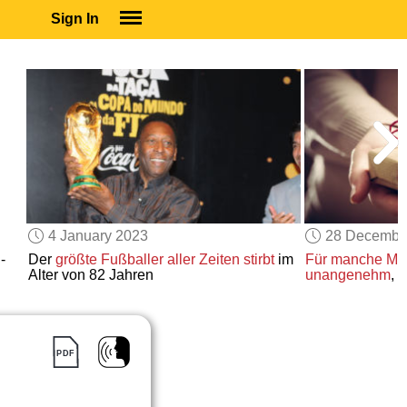
Sign In
SIGN IN
SUBSCRIBE
EDUCATIONAL LICENSES
GIFT CARDS
OTHER LANGUAGES
ABOUT US
ALEXA
4 January 2023
28 Decembe
ADJUST COLORS
-
Der
größte Fußballer aller Zeiten
stirbt
im
Für manche Me
Alter von 82 Jahren
unangenehm
,
G