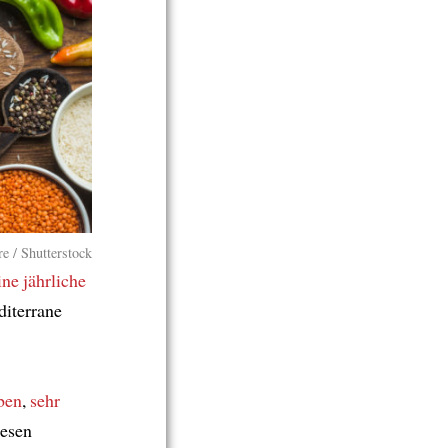
e / Shutterstock
ine jährliche
iterrane
ben
,
sehr
diesen