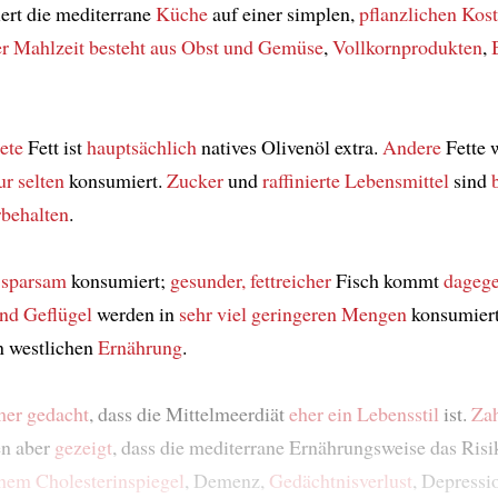
ert die mediterrane
Küche
auf einer simplen,
pflanzlichen Kost
er Mahlzeit
besteht aus
Obst und Gemüse
,
Vollkornprodukten
,
ete
Fett ist
hauptsächlich
natives Olivenöl extra.
Andere
Fette 
ur selten
konsumiert.
Zucker
und
raffinierte Lebensmittel
sind
rbehalten
.
d
sparsam
konsumiert;
gesunder, fettreicher
Fisch kommt
dageg
und Geflügel
werden in
sehr viel geringeren Mengen
konsumier
en westlichen
Ernährung
.
er gedacht
, dass die Mittelmeerdiät
eher ein Lebensstil
ist.
Zah
en aber
gezeigt
, dass die mediterrane Ernährungsweise das Risi
hem Cholesterinspiegel
, Demenz,
Gedächtnisverlust
, Depressi