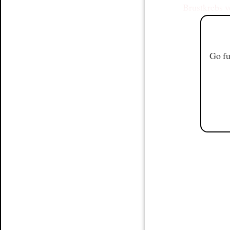
Brustkrebs
v
Go fu