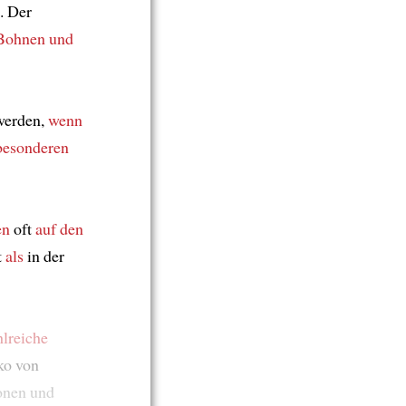
. Der
Bohnen und
werden,
wenn
besonderen
en
oft
auf den
t
als
in der
lreiche
ko von
onen und