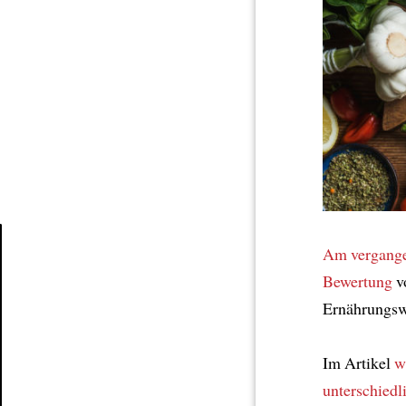
Am vergange
Article
Bewertung
v
Ernährungsw
Im Artikel
w
unterschiedl