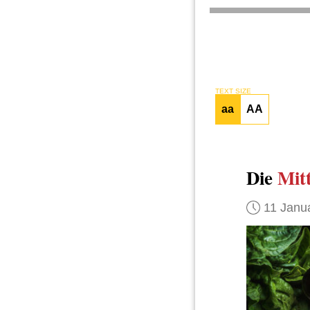
TEXT SIZE
aa
AA
Die
Mit
11 Janu