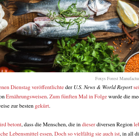
Foxys Forest Manufactur
nen Dienstag
veröffentlichte
der
U.S. News & World Report
se
on
Ernährungsweisen
.
Zum fünften Mal in Folge
wurde die med
eise zur besten
gekürt
.
ird betont
, dass die Menschen, die in
dieser
diversen Region
le
iche Lebensmittel
essen
.
Doch
so vielfältig sie auch ist
, in all 