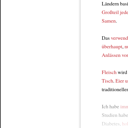
Ländern basi
Großteil jed
Samen
.
Das
verwend
überhaupt
,
n
Anlässen
vo
Fleisch
wir
Tisch
.
Eier 
traditionell
Ich habe
imm
Studien hab
Diabetes,
ho