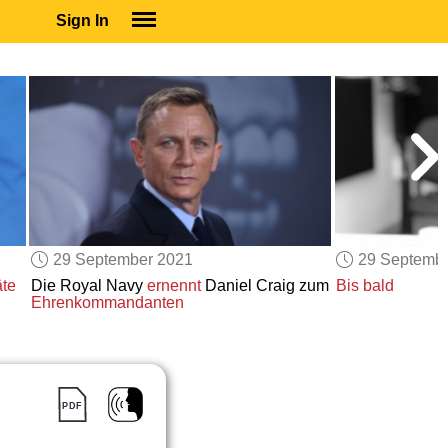
Sign In
SIGN IN
SUBSCRIBE
EDUCATIONAL LICENSES
GIFT CARDS
OTHER LANGUAGES
ABOUT US
ALEXA
29 September 2021
29 Septemb
ADJUST COLORS
äte
Die Royal Navy
ernennt
Daniel Craig zum
Bis bald
Ehrenkommandanten