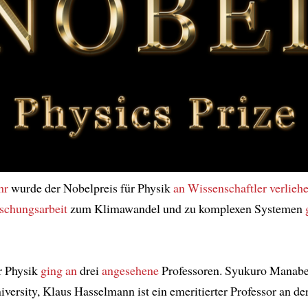
hr
wurde der Nobelpreis für Physik
an Wissenschaftler
verlieh
schungsarbeit
zum Klimawandel und zu komplexen Systemen
r Physik
ging an
drei
angesehene
Professoren. Syukuro Manabe 
iversity, Klaus Hasselmann ist ein emeritierter Professor an der