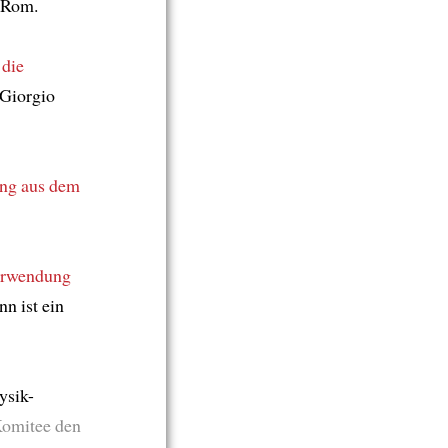
n Rom.
 die
 Giorgio
ung
aus dem
erwendung
n ist ein
ysik-
omitee den