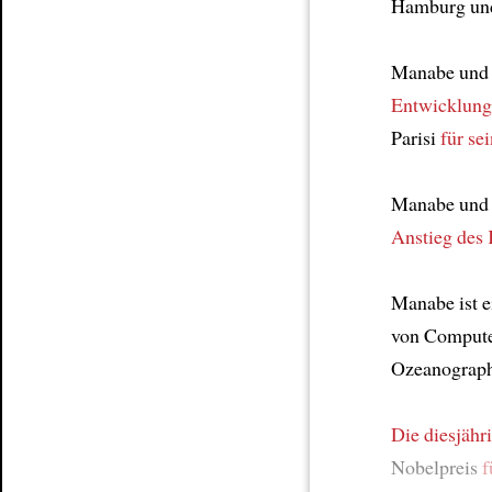
Hamburg und 
Manabe und
Entwicklung
Parisi
für se
Manabe und
Anstieg des 
Manabe ist e
von Compute
Ozeanograph
Die diesjäh
Nobelpreis
f