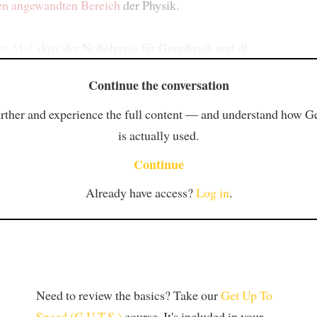
nen angewandten Bereich
der Physik.
ste Mal
, dass der Nobelpreis für Geophysik und di
Continue the conversation
rther and experience the full content — and understand how 
is actually used.
Continue
Already have access?
Log in
.
Need to review the basics? Take our
Get Up To
Speed (G.U.T.S.)
course. It's included in your