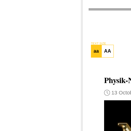
TEXT SIZE
aa
AA
Physik-
13 Octo