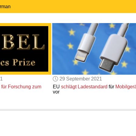
erman
21
29 September 2021
s
für Forschung zum
EU
schlägt
Ladestandard
für
Mobilger
vor