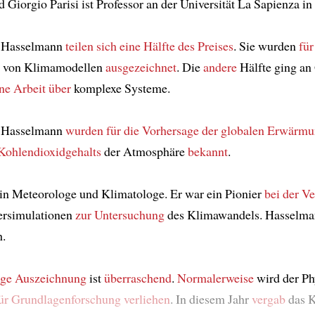
Giorgio Parisi ist Professor an der Universität La Sapienza i
 Hasselmann
teilen sich
eine Hälfte des Preises
. Sie wurden
für
von Klimamodellen
ausgezeichnet
. Die
andere
Hälfte ging an
ine Arbeit über
komplexe Systeme.
 Hasselmann
wurden
für die Vorhersage der globalen Erwärm
Kohlendioxidgehalts
der Atmosphäre
bekannt
.
in Meteorologe und Klimatologe. Er war ein Pionier
bei der V
rsimulationen
zur Untersuchung
des Klimawandels. Hasselman
.
rige Auszeichnung
ist
überraschend
.
Normalerweise
wird der Ph
ür Grundlagenforschung
verliehen
. In diesem Jahr
vergab
das K