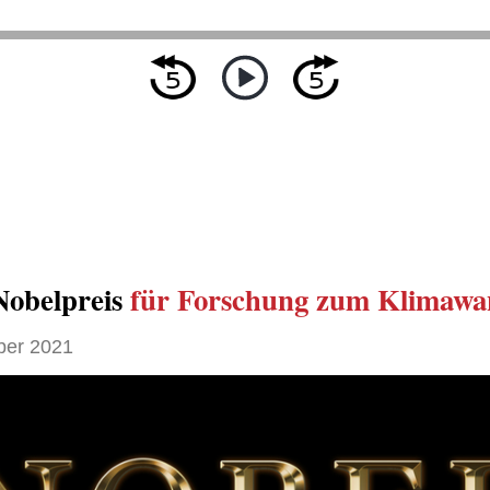
Nobelpreis
für Forschung zum Klimawa
ber 2021