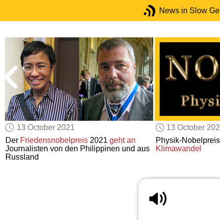
News in Slow G
13 October 2021
13 October 20
Der
Friedensnobelpreis
2021
geht an
Physik-Nobelprei
Journalisten von den Philippinen und aus
Klimawandel
Russland