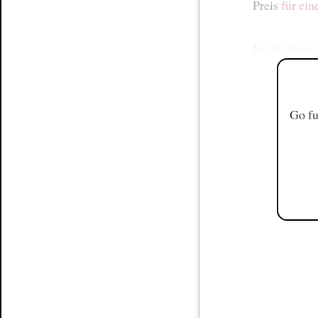
Preis
für ei
Es ist das er
Go fu