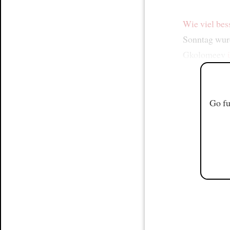
Wie viel bes
Sonntag wu
Gkolomeev
Go fu