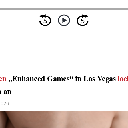
en
„Enhanced Games“ in Las Vegas
loc
n an
2026