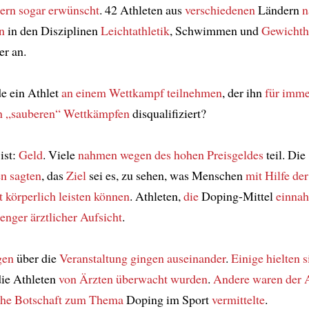
ern sogar erwünscht
. 42 Athleten aus
verschiedenen
Ländern
n
en
in den Disziplinen
Leichtathletik
, Schwimmen und
Gewichth
r an.
 ein Athlet
an einem Wettkampf teilnehmen
, der ihn
für imme
n „sauberen“ Wettkämpfen
disqualifiziert?
ist:
Geld
. Viele
nahmen
wegen des hohen Preisgeldes
teil. Die
en
sagten
, das
Ziel
sei es, zu sehen, was Menschen
mit Hilfe der
t
körperlich leisten können
. Athleten,
die
Doping-Mittel
einna
renger ärztlicher Aufsicht
.
gen
über die
Veranstaltung
gingen auseinander
.
Einige
hielten s
ie Athleten
von Ärzten überwacht wurden
.
Andere waren der 
che Botschaft
zum Thema
Doping im Sport
vermittelte
.