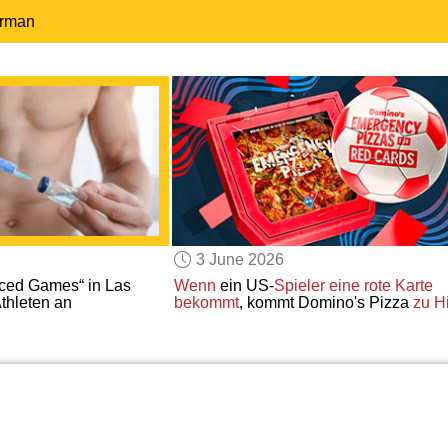
erman
3 June 2026
ed Games“ in Las
Wenn
ein US-
Spieler
eine rote Karte
thleten an
bekommt
, kommt Domino's Pizza
zu Hi