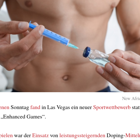
New Afric
enen
Sonntag
fand
in Las Vegas ein neuer
Sportwettbewerb
stat
„Enhanced Games“.
pielen
war der
Einsatz
von
leistungssteigernden
Doping-
Mittel