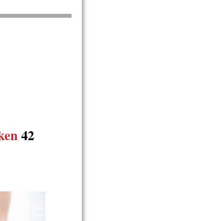
ken
42