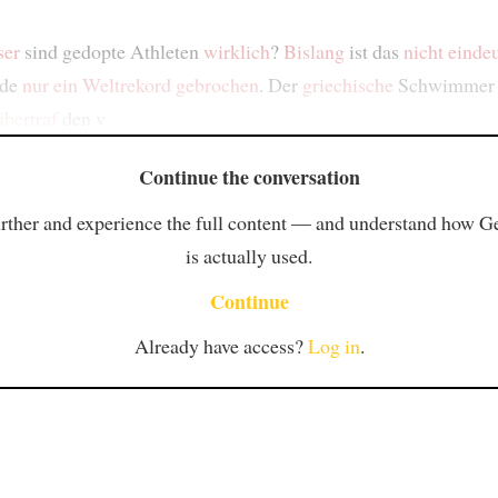
ser
sind gedopte Athleten
wirklich
?
Bislang
ist das
nicht einde
rde
nur ein Weltrekord
gebrochen
. Der
griechische
Schwimmer K
übertraf
den v
Continue the conversation
rther and experience the full content — and understand how 
is actually used.
Continue
Already have access?
Log in
.