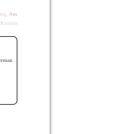
utig
. Am
ristian
German