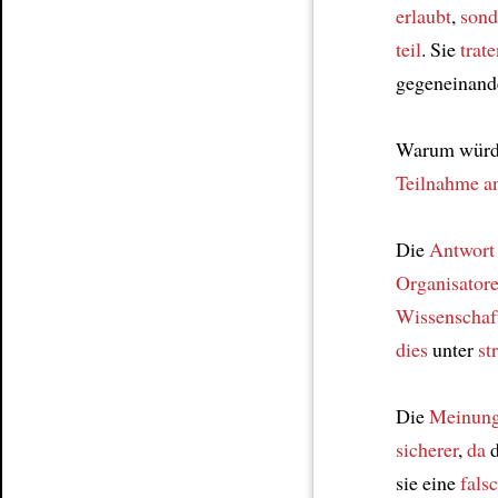
erlaubt
,
sond
teil
. Sie
trat
gegeneinande
Warum würde
Teilnahme
a
Die
Antwort
Organisator
Wissenschaf
dies
unter
st
Die
Meinun
sicherer
,
da
d
sie eine
fals