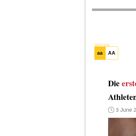
TEXT SIZE
aa
AA
Die
erst
Athlete
3 June 