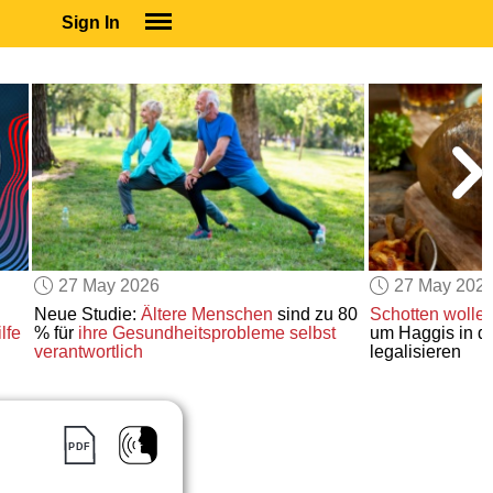
Sign In
SIGN IN
SUBSCRIBE
EDUCATIONAL LICENSES
GIFT CARDS
OTHER LANGUAGES
ABOUT US
ALEXA
27 May 2026
27 May 202
ADJUST COLORS
Neue Studie:
Ältere Menschen
sind zu 80
Schotten wolle
lfe
% für
ihre Gesundheitsprobleme selbst
um Haggis in 
verantwortlich
legalisieren