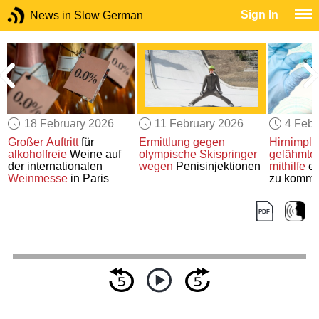
Sign In
News in Slow German
18 February 2026
11 February 2026
4 Febr
Großer Auftritt
für
Ermittlung gegen
Hirnimplan
alkoholfreie
Weine auf
olympische Skispringer
gelähmt
der internationalen
wegen
Penisinjektionen
mithilfe
ei
Weinmesse
in Paris
zu kommu