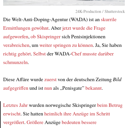
24K-Production / Shutterstock
Die Welt-Anti-Doping-Agentur (WADA) ist an
skurrile
Ermittlungen
gewöhnt
. Aber
jetzt
wurde die Frage
aufgeworfen
,
ob
Skispringer
sich Penisinjektionen
verabreichen
, um
weiter springen
zu können
. Ja, Sie haben
richtig gehört
.
Selbst
der WADA-
Chef
musste darüber
schmunzeln
.
Diese Affäre wurde
zuerst
von der deutschen Zeitung
Bild
aufgegriffen
und ist
nun
als „Penisgate”
bekannt
.
Letztes Jahr
wurden norwegische Skispringer
beim Betrug
erwischt
. Sie hatten
heimlich
ihre Anzüge
im Schritt
Article
vergrößert
.
Größere
Anzüge
bedeuten bessere