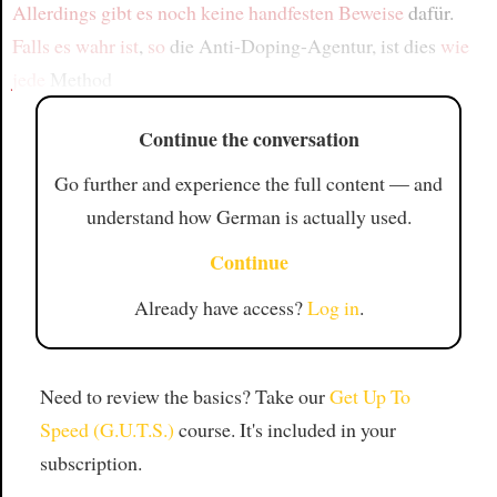
Allerdings
gibt es
noch keine handfesten Beweise
dafür.
Falls es wahr ist
,
so
die Anti-Doping-Agentur, ist dies
wie
jede
Method
Continue the conversation
Go further and experience the full content — and
understand how German is actually used.
Continue
Already have access?
Log in
.
Need to review the basics? Take our
Get Up To
Speed (G.U.T.S.)
course. It's included in your
subscription.