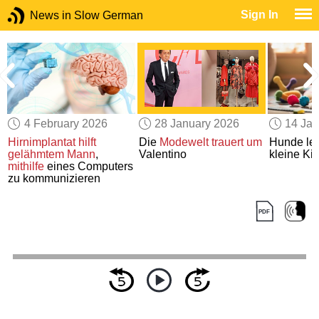
Sign In
News in Slow German
4 February 2026
28 January 2026
14 Jan
Hirnimplantat hilft
Die
Modewelt
trauert um
Hunde le
gelähmtem Mann
,
Valentino
kleine Ki
mithilfe
eines Computers
zu kommunizieren