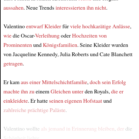
aussahen
. Neue Trends
interessierten ihn nicht
.
Valentino
entwarf Kleider
für
viele hochkarätige Anlässe
,
wie
die Oscar-
Verleihung
oder
Hochzeiten von
Prominenten
und
Königsfamilien
. Seine Kleider wurden
von Jacqueline Kennedy, Julia Roberts und Cate Blanchett
getragen
.
Er kam
aus einer Mittelschichtfamilie
,
doch sein Erfolg
machte ihn zu
einem
Gleichen unter
den Royals,
die er
einkleidete
. Er hatte
seinen eigenen Hofstaat
und
zahlreiche prächtige Paläste
.
Valentino wollte
als jemand
in Erinnerung bleiben
,
der
die
Schönheit liebte.