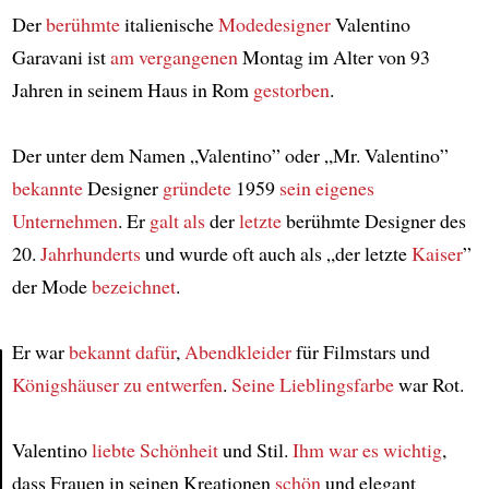
Der
berühmte
italienische
Modedesigner
Valentino
Garavani ist
am vergangenen
Montag im Alter von 93
Jahren in seinem Haus in Rom
gestorben
.
Der unter dem Namen „Valentino” oder „Mr. Valentino”
bekannte
Designer
gründete
1959
sein eigenes
Unternehmen
. Er
galt als
der
letzte
berühmte Designer des
20.
Jahrhunderts
und wurde oft auch als „der letzte
Kaiser
”
der Mode
bezeichnet
.
Er war
bekannt dafür
,
Abendkleider
für Filmstars und
Königshäuser
zu entwerfen
.
Seine Lieblingsfarbe
war Rot.
Article
Valentino
liebte Schönheit
und Stil.
Ihm war es wichtig
,
dass Frauen in seinen Kreationen
schön
und elegant