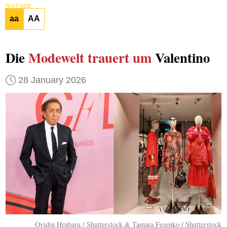
TEXT SIZE
aa
AA
Die
Modewelt
trauert um
Valentino
28 January 2026
Ovidiu Hrubaru / Shutterstock & Tamara Fesenko / Shutterstock