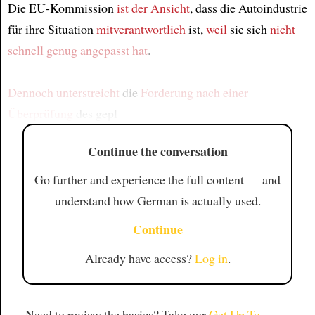
Die EU-Kommission
ist der Ansicht
, dass die Autoindustrie
für ihre Situation
mitverantwortlich
ist,
weil
sie sich
nicht
schnell genug
angepasst hat
.
Dennoch
unterstreicht
die
Forderung nach einer
Überprüfung
des gepl
Continue the conversation
Go further and experience the full content — and
understand how German is actually used.
Continue
Already have access?
Log in
.
Need to review the basics? Take our
Get Up To