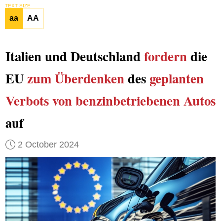
TEXT SIZE
aa
AA
Italien und Deutschland
fordern
die
EU
zum Überdenken
des
geplanten
Verbots
von benzinbetriebenen Autos
auf
2 October 2024