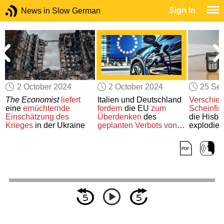
Sign In
News in Slow German
2 October 2024
2 October 2024
25 Se
The Economist
liefert
Italien und Deutschland
Verschie
eine
ernüchternde
fordern
die EU
zum
Scheinfi
Einschätzung
des
Überdenken
des
die Hisbol
Krieges
in der Ukraine
geplanten Verbots
von
explodie
benzinbetriebenen Autos
auf