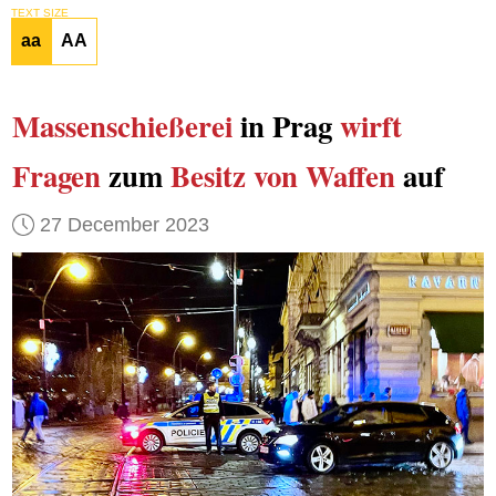
TEXT SIZE
aa
AA
Massenschießerei
in Prag
wirft
Fragen
zum
Besitz von Waffen
auf
27 December 2023