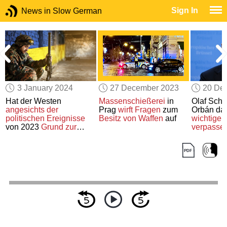
Sign In
News in Slow German
3 January 2024
27 December 2023
20 De
Hat der Westen
Massenschießerei
in
Olaf Sch
angesichts der
Prag
wirft
Fragen
zum
Orbán da
politischen Ereignisse
Besitz von Waffen
auf
wichtige
von 2023
Grund zur
verpasse
Hoffnung
?