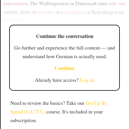
Jahrzehnten
. Die Waffengesetze in Dänemark sind
sehr viel
strikter, doch sie
konnten
den
Amoklauf
in Kopenhagen im
Juli 2022
Continue the conversation
Go further and experience the full content — and
understand how German is actually used.
Continue
Already have access?
Log in
.
Need to review the basics? Take our
Get Up To
Speed (G.U.T.S.)
course. It's included in your
subscription.