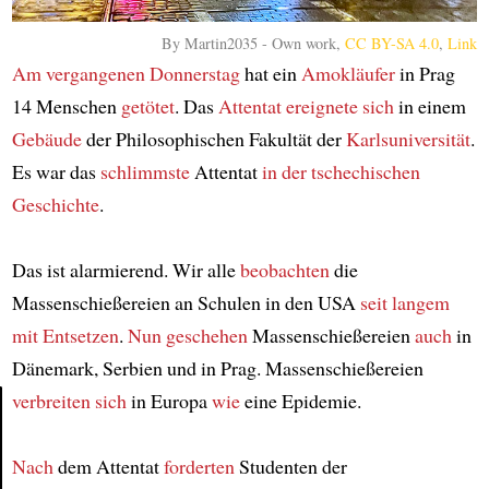
By Martin2035 -
Own work
,
CC BY-SA 4.0
,
Link
Am vergangenen Donnerstag
hat ein
Amokläufer
in Prag
14 Menschen
getötet
. Das
Attentat
ereignete sich
in einem
Gebäude
der Philosophischen Fakultät der
Karlsuniversität
.
Es war das
schlimmste
Attentat
in der tschechischen
Geschichte
.
Das ist alarmierend. Wir alle
beobachten
die
Massenschießereien an Schulen in den USA
seit langem
mit Entsetzen
.
Nun
geschehen
Massenschießereien
auch
in
Dänemark, Serbien und in Prag. Massenschießereien
verbreiten sich
in Europa
wie
eine Epidemie.
Article
Nach
dem Attentat
forderten
Studenten der