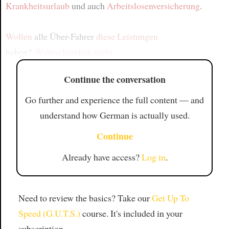
Krankheitsurlaub
und auch
Arbeitslosenversicherung
.
Wollen
alle Über-Fahrer
diese Leistungen
haben?
Wahrscheinlich nicht
.
Continue the conversation
Go further and experience the full content — and
understand how German is actually used.
Continue
Already have access?
Log in
.
Need to review the basics? Take our
Get Up To
Speed (G.U.T.S.)
course. It's included in your
subscription.