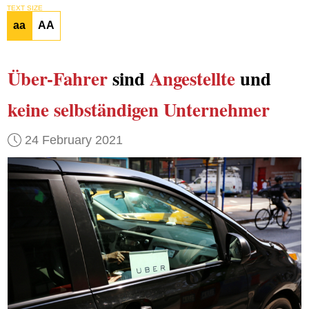
TEXT SIZE
aa
AA
Über-Fahrer
sind
Angestellte
und
keine selbständigen Unternehmer
24 February 2021