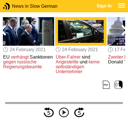
Sign In
News in Slow German
24 February 2021
24 February 2021
17 Feb
t
EU
verhängt
Sanktionen
Über-Fahrer
sind
Zweiter
F
gegen russische
Angestellte
und
keine
Donald T
z
Regierungsbeamte
selbständigen
Unternehmer