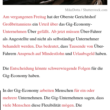
MikeDotta / Shutterstock.com
Am vergangenen Freitag
hat der Oberste Gerichtshof
Großbritanniens
ein
Urteil
über
das Gig-Economy-
Unternehmen
Über
gefällt
.
Ab jetzt
müssen
Über-Fahrer
als Angestellte und nicht als selbständige Unternehmer
behandelt werden
.
Das bedeutet
, dass
Tausende von
Über-
Fahrern
Anspruch
auf Mindestlohn
und
Urlaubsgeld
haben.
Die
Entscheidung
könnte
schwerwiegende Folgen
für die
Gig-Economy haben.
In der Gig-Economy
arbeiten
Menschen
für ein oder
mehrere
Unternehmen. Die Gig-Unternehmen sagen, dass
viele Menschen
diese Flexibilität
mögen
. Die
Article