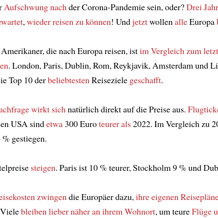
r
Aufschwung nach
der Corona-Pandemie sein, oder?
Drei Jah
ewartet
,
wieder
reisen zu können
! Und
jetzt
wollen
alle
Europa
 Amerikaner, die nach Europa reisen, ist
im Vergleich zum
letz
gen
. London, Paris, Dublin, Rom, Reykjavik, Amsterdam und L
die Top 10 der
beliebtesten
Reiseziele
geschafft
.
achfrage
wirkt sich
natürlich direkt auf die Preise aus.
Flugtick
den USA sind
etwa
300 Euro
teurer als
2022. Im Vergleich zu 2
 % gestiegen.
telpreise
steigen
. Paris ist 10 % teurer, Stockholm 9 % und Dub
eisekosten
zwingen
die Europäer dazu,
ihre eigenen Reiseplän
 Viele
bleiben lieber näher
an ihrem Wohnort
, um teure
Flüge 