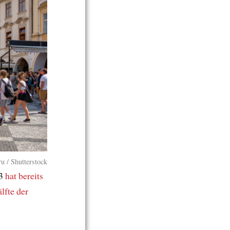
ru / Shutterstock
23
hat bereits
älfte
der