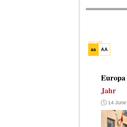
TEXT SIZE
aa
AA
Europ
Jahr
14 June