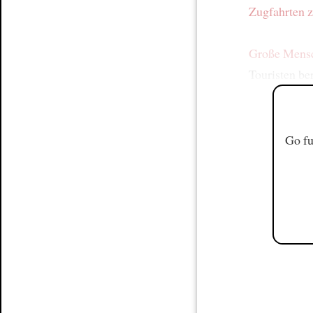
Zugfahrten
z
Große Mens
Touristen be
Go fu