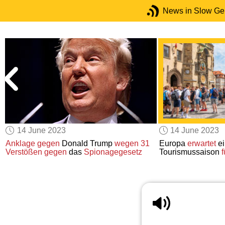
News in Slow G
14 June 2023
14 June 2023
Anklage gegen
Donald Trump
wegen 31
Europa
erwartet
e
Verstößen gegen
das
Spionagegesetz
Tourismussaison
f