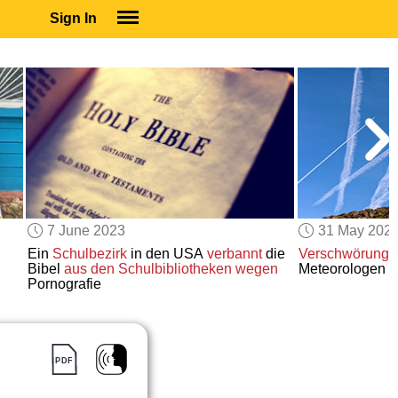
Sign In
SIGN IN
SUBSCRIBE
EDUCATIONAL LICENSES
GIFT CARDS
OTHER LANGUAGES
ABOUT US
ALEXA
7 June 2023
31 May 202
ADJUST COLORS
Ein
Schulbezirk
in den USA
verbannt
die
Verschwörungst
Bibel
aus den Schulbibliotheken wegen
Meteorologen 
Pornografie