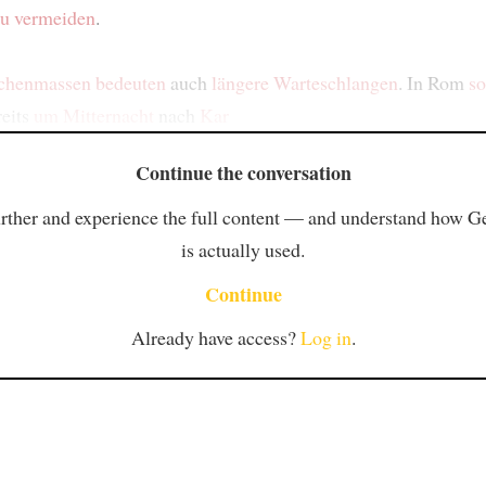
u vermeiden
.
chenmassen
bedeuten
auch
längere Warteschlangen
. In Rom
so
reits
um Mitternacht
nach
Kar
Continue the conversation
rther and experience the full content — and understand how 
is actually used.
Continue
Already have access?
Log in
.