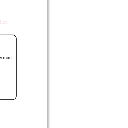
llen
German