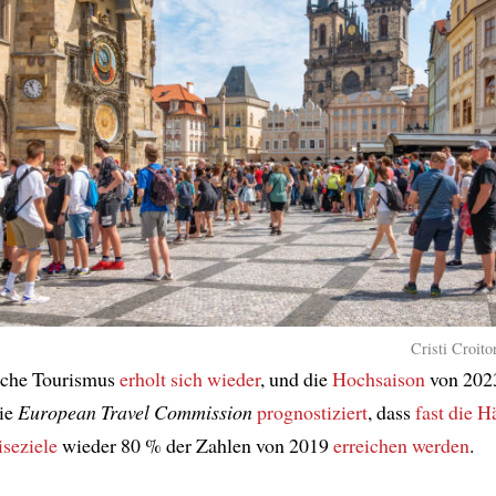
Cristi Croito
sche Tourismus
erholt sich wieder
, und die
Hochsaison
von 20
Die
European Travel Commission
prognostiziert
, dass
fast die H
iseziele
wieder 80 % der Zahlen von 2019
erreichen werden
.