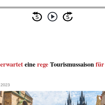
a
erwartet
eine
rege
Tourismussaison
für
 2023