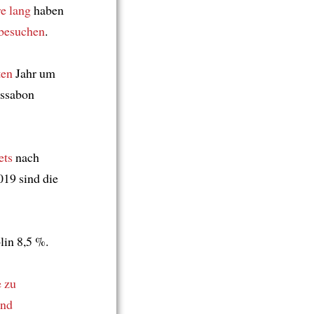
re lang
haben
besuchen
.
ten
Jahr um
issabon
ets
nach
019 sind die
lin 8,5 %.
e
zu
und