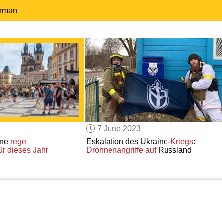
erman
7 June 2023
ine
rege
Eskalation des Ukraine-
Kriegs
:
ür dieses Jahr
Drohnenangriffe auf
Russland