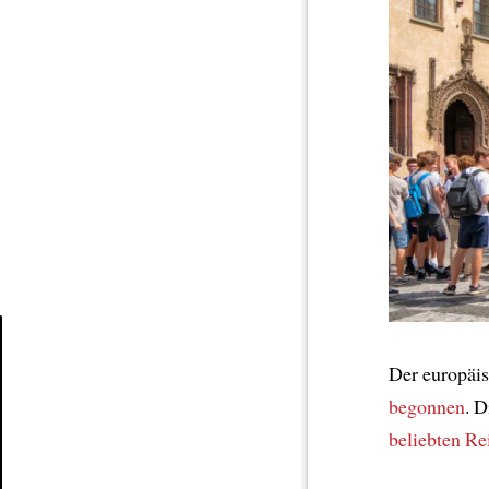
Der europäi
Article
begonnen
. 
beliebten Re