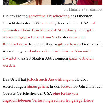
Vic Hinterlang / Shutterstock
Die am Freitag
getroffene Entscheidung
des Obersten
Gerichtshofs der USA
bedeutet
, dass es in den USA
auf
nationaler Ebene
kein Recht
auf Abtreibung
mehr
gibt
.
Abtreibungsgesetze
sind nun Sache
der
einzelnen
Bundesstaaten
. In vielen Staaten
gibt es bereits
Gesetze, die
Abtreibungen
erlauben oder einschränken
.
Nun wird
erwartet
, dass 20 Staaten Abtreibungen
ganz verbieten
werden
.
Das Urteil hat
jedoch auch Auswirkungen
, die über
Article
Abtreibungen
hinausgehen
. In den
letzten
50 Jahren hat der
Oberste Gerichtshof der USA
eine Reihe
von
ungeschriebenen Verfassungsrechten
festgelegt
.
Diese