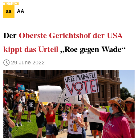
TEXT SIZE
aa
AA
Der
Oberste Gerichtshof der USA
kippt das Urteil
„Roe gegen Wade“
29 June 2022