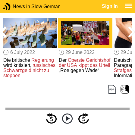
Sign In
News in Slow German
6 July 2022
29 June 2022
29 Ju
Die britische
Regierung
Der
Oberste Gerichtshof
Deutschl
n
wird kritisiert,
russisches
der USA
kippt das Urteil
Paragrap
Schwarzgeld
nicht zu
„Roe gegen Wade“
Strafgese
stoppen
Informati
g
Abtreibu
hat