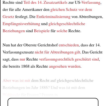
Rechte sind
Teil des 14. Zusatzartikels
zur US-
Verfassung
,
der für alle Amerikaner den
gleichen Schutz
vor dem
Gesetz
festlegt. Die
Entkriminalisierung
von Abtreibungen,
Empfängnisverhütung
und
gleichgeschlechtliche
Beziehungen
sind
Beispiele
für
solche
Rechte.
Nun hat der Oberste Gerichtshof
entschieden
, dass der 14.
Verfassungszusatz
nicht für Abtreibungen gilt
. Das Gericht
sagt, dass
nur
Rechte
verfassungsrechtlich geschützt sind
,
die bereits 1868 als Rechte
angesehen wurden
.
Aber was ist mit
dem Recht auf gleichgeschlechtliche
Beziehungen im Jahr 1886? Und was ist mit dem
Wahlrecht
für Frauen? Frauen in