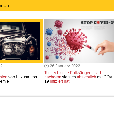
erman
22
26 January 2022
et
Tschechische Folksängerin
stirbt
,
hlen
von Luxusautos
nachdem
sie sich
absichtlich
mit COVI
emie
19
infiziert hat