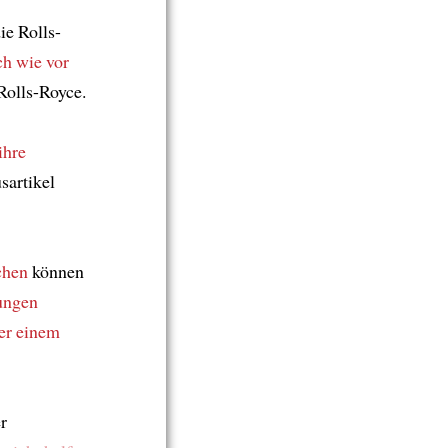
ie Rolls-
ch wie vor
olls-Royce.
ihre
sartikel
chen
können
tungen
ber einem
r