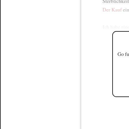
Sterblichkei
Der Kauf
ein
Ich habe ein
Go fu