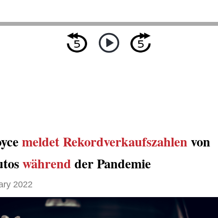
oyce
meldet
Rekordverkaufszahlen
von
utos
während
der Pandemie
ary 2022