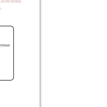
 nicht helfen.
n
.
German