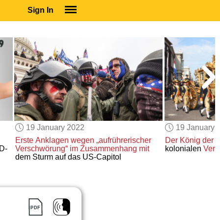
Sign In
SIGN IN
SUBSCRIBE
EDUCATIONAL LICENSES
GIFT CARDS
OTHER LANGUAGES
ABOUT US
ALEXA
19 January 2022
19 January 
ADJUST COLORS
Erste Anklagen
wegen „aufrührerischer
Der König der 
D-
Verschwörung“
im Zusammenhang mit
kolonialen
Verg
dem Sturm auf das US-Capitol