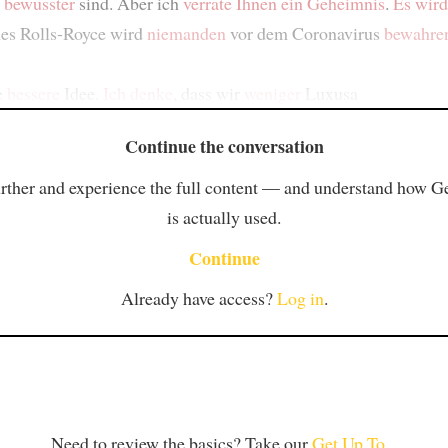
t
bewusster
sind. Aber ich
verrate Ihnen
ein Geheimnis
.
Es wird
es Rolls-Royce wird
niemanden
vor dem Coronavirus
bewahre
e
bessere
Idee.
Ich denke
, dass wir
weniger
Luxusa
Continue the conversation
rther and experience the full content — and understand how 
is actually used.
Continue
Already have access?
Log in
.
Need to review the basics? Take our
Get Up To