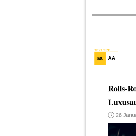
TEXT SIZE
aa
AA
Rolls-R
Luxusa
26 Janu