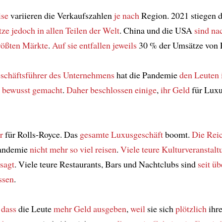
ise
variieren die Verkaufszahlen
je nach
Region. 2021 stiegen d
tze
jedoch
in allen Teilen der Welt
. China und die USA
sind na
rößten Märkte
.
Auf sie entfallen
jeweils
30 % der Umsätze von R
schäftsführer
des Unternehmens
hat die Pandemie
den Leuten
t bewusst gemacht
.
Daher
beschlossen einige
,
ihr Geld
für Luxu
r
für Rolls-Royce. Das
gesamte
Luxusgeschäft
boomt.
Die Rei
andemie
nicht mehr so viel reisen
.
Viele teure Kulturveranstal
sagt
. Viele teure Restaurants, Bars und Nachtclubs sind
seit ü
ssen
.
 dass
die Leute
mehr Geld ausgeben
,
weil
sie sich
plötzlich
ihre