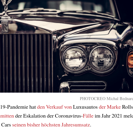
PHOTOCREO Michal Bednarek 
19-Pandemie hat
den Verkauf von
Luxusautos
der Marke
Rolls
nmitten
der Eskalation der Coronavirus-
Fälle
im Jahr 2021 meld
 Cars
seinen bisher höchsten Jahresumsatz
.