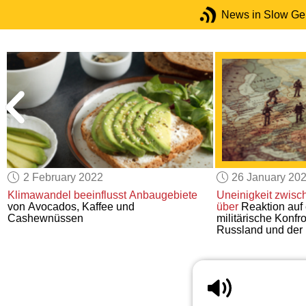
News in Slow G
2 February 2022
26 January 20
Klimawandel
beeinflusst Anbaugebiete
Uneinigkeit zwisc
von Avocados, Kaffee und
über
Reaktion auf
Cashewnüssen
militärische Konfr
Russland und der