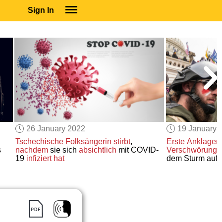
Sign In
SIGN IN
SUBSCRIBE
EDUCATIONAL LICENSES
GIFT CARDS
OTHER LANGUAGES
ABOUT US
ALEXA
26 January 2022
19 January 
ADJUST COLORS
Tschechische Folksängerin
stirbt
,
Erste Anklagen
s
nachdem
sie sich
absichtlich
mit COVID-
Verschwörung“
19
infiziert hat
dem Sturm auf 