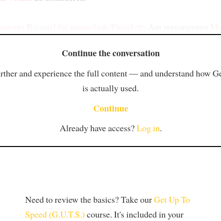
weiteres Beispiel
für mangelnde Einigkeit
: Am vergangenen
Mi
Continue the conversation
rther and experience the full content — and understand how 
is actually used.
Continue
Already have access?
Log in
.
Need to review the basics? Take our
Get Up To
Speed (G.U.T.S.)
course. It's included in your