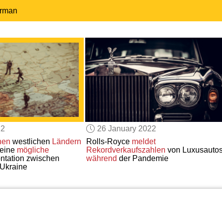
erman
22
26 January 2022
hen
westlichen
Ländern
Rolls-Royce
meldet
 eine
mögliche
Rekordverkaufszahlen
von Luxusauto
ontation zwischen
während
der Pandemie
 Ukraine