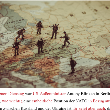
nen Dienstag
war
US-Außenminister
Antony Blinken in Berli
,
wie wichtig
eine
einheitliche
Position der NATO
in Bezug au
n zwischen Russland und der Ukraine ist.
Er zeigt aber auch
, d