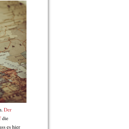
n.
Der
f
die
ass es hier