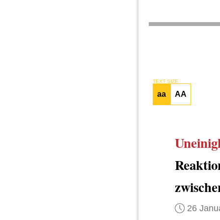
TEXT SIZE
aa
AA
Uneinig
Reaktio
zwische
26 Janu