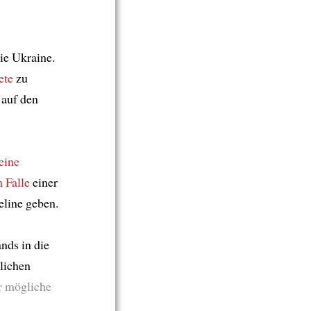
ie Ukraine.
ete
zu
auf den
eine
 Falle
einer
eline geben.
nds in die
lichen
er mögliche