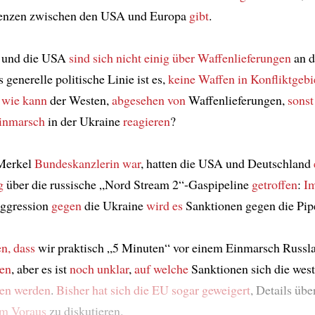
renzen zwischen den USA und Europa
gibt
.
 und die USA
sind sich nicht einig
über Waffenlieferungen
an d
generelle politische Linie ist es,
keine Waffen
in Konfliktgebi
 wie kann
der Westen,
abgesehen von
Waffenlieferungen,
sonst
inmarsch
in der Ukraine
reagieren
?
Merkel
Bundeskanzlerin war
, hatten die USA und Deutschland
g
über die russische „Nord Stream 2“-Gaspipeline
getroffen
:
Im
Aggression
gegen
die Ukraine
wird es
Sanktionen gegen die Pip
n, dass
wir praktisch „5 Minuten“ vor einem Einmarsch Russla
hen
, aber es ist
noch unklar
,
auf welche
Sanktionen sich die west
gen werden
.
Bisher
hat sich die EU sogar geweigert
, Details üb
im Voraus
zu diskutieren.