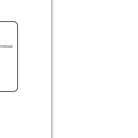
ttwoch
German