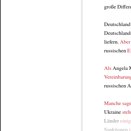
große Diffe
Deutschland
Deutschlands 
liefern.
Aber
russischen
E
Als
Angela 
Vereinbarun
russischen 
Manche sage
Ukraine
ste
Länder
eini
Sanktionen