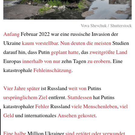
Vova Shevchuk / Shutterstock
Anfang
Februar 2022 war eine russische Invasion der
Ukraine
kaum vorstellbar
.
Nun
deuten
die meisten
Studien
darauf hin, dass Putin
geplant hatte
, das
zweitgrößte Land
Europas
innerhalb von nur
zehn Tagen
zu erobern
. Eine
katastrophale
Fehleinschätzung
.
Vier Jahre später
ist Russland
weit von
Putins
ursprünglichem Ziel
entfernt.
Stattdessen
hat Putins
katastrophaler
Fehler
Russland
viele Menschenleben
,
viel
Geld
und internationales
Ansehen
gekostet
.
Article
Eine halbe
Million Ukrainer
sind getötet oder verwundet