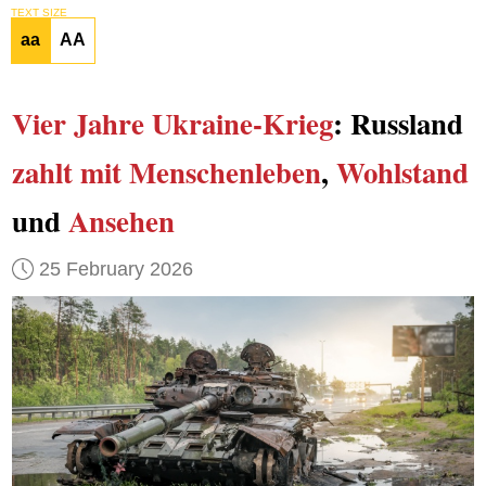
TEXT SIZE
aa
AA
Vier Jahre Ukraine-Krieg
: Russland
zahlt mit Menschenleben
,
Wohlstand
und
Ansehen
25 February 2026