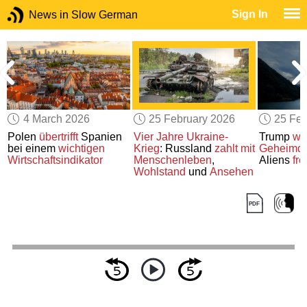
Sign In
News in Slow German
4 March 2026
25 February 2026
25 Feb
Polen
übertrifft
Spanien
Vier Jahre Ukraine-
Trump
wil
bei einem
wichtigen
Krieg
: Russland
zahlt mit
Geheimd
Wirtschaftsindikator
Menschenleben
,
Aliens
fr
Wohlstand
und
Ansehen