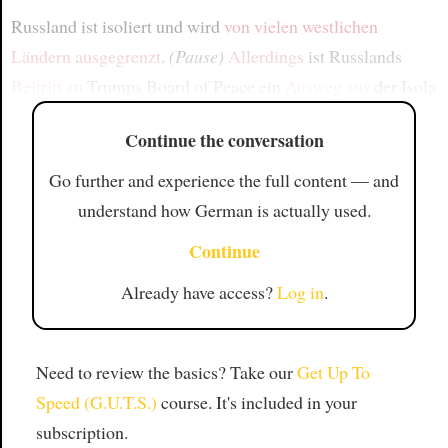
Russland ist isoliert und wird
von vielen westlichen
Ländern
ausgegrenzt
.
(Pause)
Allerdings
ist Russlands
Beitritt zu
Trumps Board of Peace ein
Ausweg aus
der Isola
Continue the conversation
Go further and experience the full content — and
understand how German is actually used.
Continue
Already have access?
Log in
.
Need to review the basics? Take our
Get Up To
Speed (G.U.T.S.)
course. It's included in your
subscription.