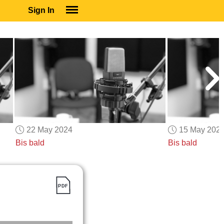
Sign In
SIGN IN
SUBSCRIBE
EDUCATIONAL LICENSES
GIFT CARDS
OTHER LANGUAGES
ABOUT US
ALEXA
22 May 2024
15 May 202
ADJUST COLORS
Bis bald
Bis bald