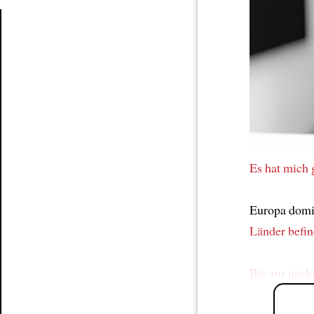
Article
Es hat mich 
Europa domi
Länder
befin
Bis zur näch