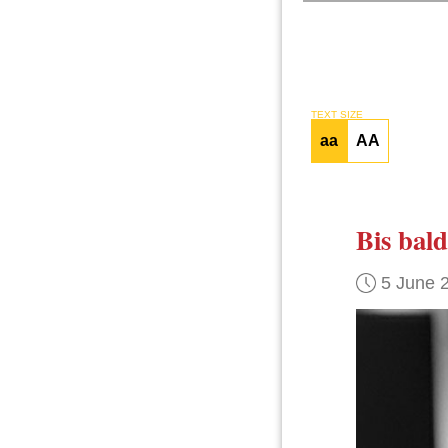
TEXT SIZE
aa
AA
Bis bald
5 June 