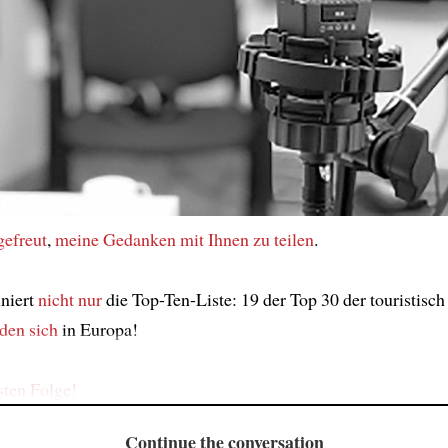
gefreut
,
meine Gedanken
mit Ihnen
zu teilen
.
niert
nicht nur
die Top-Ten-Liste: 19 der Top 30 der touristisc
den sich
in Europa!
sten Folge!
Continue the conversation