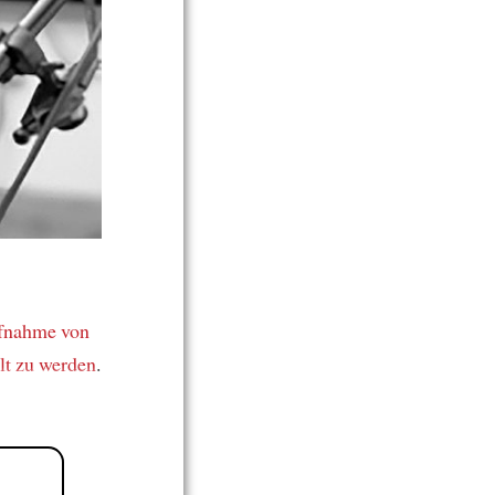
fnahme von
lt
zu werden
.