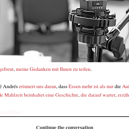
gefreut
,
meine Gedanken
mit Ihnen
zu teilen
.
é Andrés
erinnert uns daran
, dass
Essen
mehr ist als nur
die
Au
de Mahlzeit
beinhaltet eine Geschichte
,
die darauf wartet
,
erzäh
sten Folge!
Continue the conversation