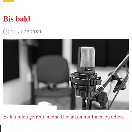
Bis bald
10 June 2026
Es hat mich gefreut
,
meine Gedanken
mit Ihnen
zu teilen
.