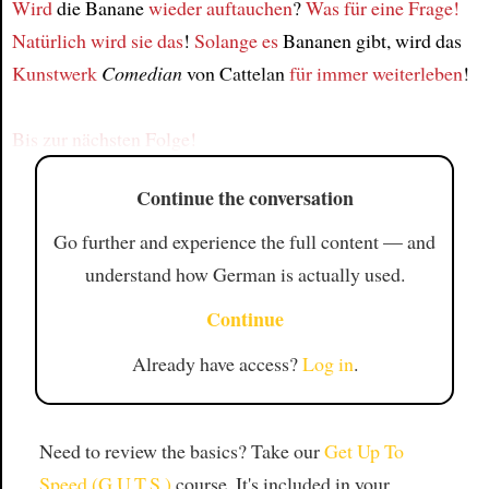
Wird
die Banane
wieder auftauchen
?
Was für eine Frage!
Natürlich
wird sie das
!
Solange
es
Bananen gibt, wird das
Article
Kunstwerk
Comedian
von Cattelan
für immer
weiterleben
!
Bis zur nächsten Folge!
Continue the conversation
Go further and experience the full content — and
understand how German is actually used.
Continue
Already have access?
Log in
.
Need to review the basics? Take our
Get Up To
Speed (G.U.T.S.)
course. It's included in your