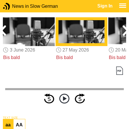
Sign In
News in Slow German
3 June 2026
27 May 2026
20 Ma
Bis bald
Bis bald
Bis bald
TEXT SIZE
aa
AA