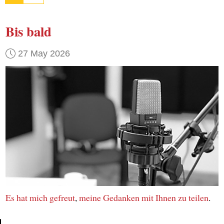
Bis bald
27 May 2026
Es hat mich gefreut
,
meine Gedanken
mit Ihnen
zu teilen
.