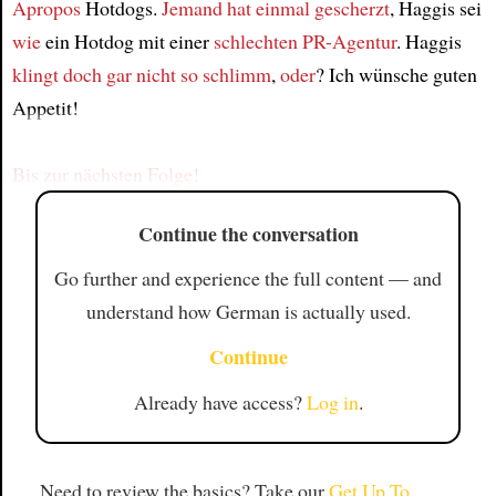
Apropos
Hotdogs.
Jemand hat einmal gescherzt
, Haggis sei
wie
ein Hotdog mit einer
schlechten PR-Agentur
. Haggis
Article
klingt doch gar nicht so schlimm
,
oder
? Ich wünsche guten
Appetit!
Bis zur nächsten Folge!
Continue the conversation
Go further and experience the full content — and
understand how German is actually used.
Continue
Already have access?
Log in
.
Need to review the basics? Take our
Get Up To