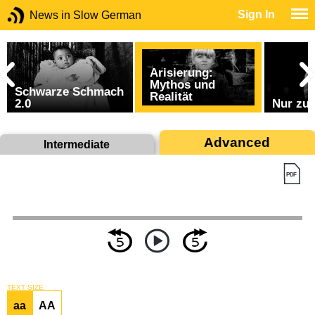
Sign In
News in Slow German
Arisierung:
Mythos und
Schwarze Schmach
Realität
2.0
Nur zu
Advanced
Intermediate
TEXT SIZE
aa
AA