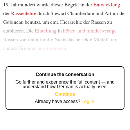
19. Jahrhundert wurde dieser Begriff in der
Entwicklung
der
Rassenlehre
durch Stewart Chamberlain und Arthur de
Gobineau benutzt, um eine Hierarchie der Rassen zu
etablieren. Die
Einteilung
in
höher- und minderwertige
Rassen war dann für die Nazis das perfekte Modell, um
andere Gruppen
auszugrenzen
.
Continue the conversation
Go further and experience the full content — and
understand how German is actually used.
Continue
Already have access?
Log in
.