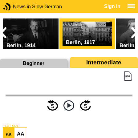
Sign In
News in Slow German
Berlin, 1917
Berlin, 1914
Berlin,
Intermediate
Beginner
TEXT SIZE
aa
AA