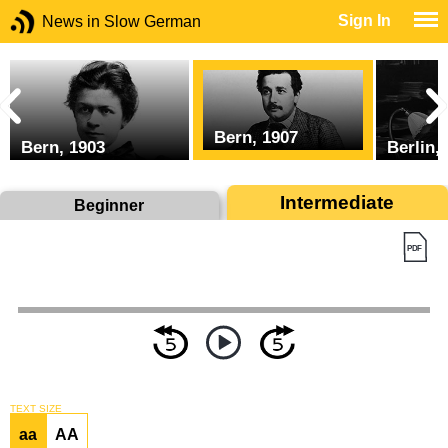
Sign In
News in Slow German
Bern, 1907
Bern, 1903
Berlin,
Intermediate
Beginner
TEXT SIZE
aa
AA