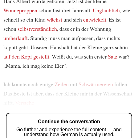
Hans Albert wurde geboren. Jetzt ist der kleine
Wonneproppen
schon fast drei Jahre alt.
Unglaublich
, wie
schnell so ein Kind
wächst
und sich
entwickelt
. Es ist
schon
selbstverständlich
, dass er in der Wohnung
umherläuft
. Ständig muss man aufpassen, dass nichts
kaputt geht. Unseren Haushalt hat der Kleine ganz schön
auf den Kopf gestellt
. Weißt du, was sein erster
Satz
war?
„Mama, ich mag keine Eier“.
Ich könnte noch einige
Zeilen
mit
Schwärmereien
füllen.
Das Beste ist aber, dass der Kleine mir in der Wissenschaft
hilft.
Verstehe
Continue the conversation
Go further and experience the full content — and
understand how German is actually used.