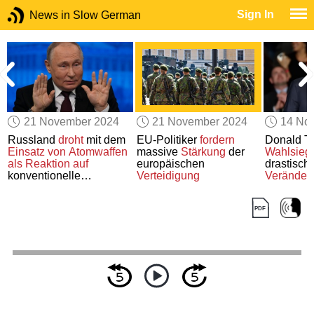
Sign In
News in Slow German
21 November 2024
21 November 2024
14 No
Russland
droht
mit dem
EU-Politiker
fordern
Donald T
Einsatz von Atomwaffen
massive
Stärkung
der
Wahlsieg
als Reaktion auf
europäischen
drastisch
konventionelle
Verteidigung
Veränder
Raketenangriffe
bestehen
Weltordn