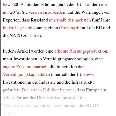
bzw.
600 % mit den Erhöhungen in den EU-Ländern
um
nur
20 %. Sie
verweisen
außerdem
auf die Warnungen von
Experten, dass Russland
innerhalb der nächsten
fünf Jahre
in der Lage sein
könnte, einen
Großangriff
auf die EU und
die NATO zu starten.
In dem Artikel werden eine
erhöhte Rüstungsproduktion
,
mehr Investitionen in Verteidigungstechnologien, eine
engere Zusammenarbeit
, die Integration der
Verteidigungskapazitäten
innerhalb der EU
sowie
Investitionen in die Industrie und die Infrastruktur
gefordert.
Die beiden Politiker betonen
, dass Europa ein
echter
Partner der USA
werden
muss, der die
Verantwortung
und die Kosten innerhalb der NATO
mitträgt
.