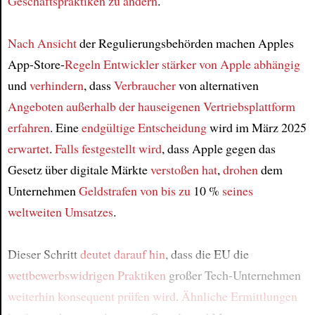
Geschäftspraktiken zu ändern
.
Nach Ansicht
der Regulierungsbehörden machen Apples
App-Store-
Regeln
Entwickler
stärker von Apple abhängig
und
verhindern
, dass
Verbraucher
von alternativen
Angeboten
außerhalb der hauseigenen Vertriebsplattform
erfahren
. Eine
endgültige Entscheidung
wird im März 2025
erwartet
.
Falls festgestellt wird
, dass Apple gegen das
Gesetz über digitale Märkte
verstoßen hat
,
drohen
dem
Unternehmen
Geldstrafen von bis zu
10 %
seines
weltweiten Umsatzes
.
Dieser Schritt
deutet darauf hin
, dass die EU die
wettbewerbswidrigen Praktiken
großer Tech-Unternehmen
weiterhin konsequent prüfen wird
.
Ähnliche Ermittlungen