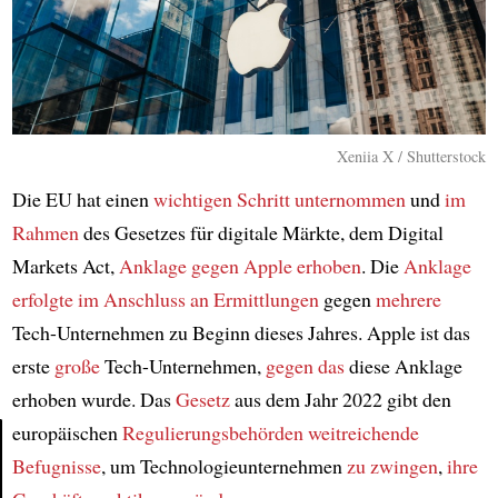
Xeniia X / Shutterstock
Die EU hat einen
wichtigen Schritt
unternommen
und
im
Rahmen
des Gesetzes für digitale Märkte, dem Digital
Markets Act,
Anklage gegen Apple erhoben
. Die
Anklage
erfolgte im Anschluss an
Ermittlungen
gegen
mehrere
Tech-Unternehmen zu Beginn dieses Jahres. Apple ist das
erste
große
Tech-Unternehmen,
gegen das
diese Anklage
erhoben wurde. Das
Gesetz
aus dem Jahr 2022 gibt den
europäischen
Regulierungsbehörden
weitreichende
Befugnisse
, um Technologieunternehmen
zu zwingen
,
ihre
Article