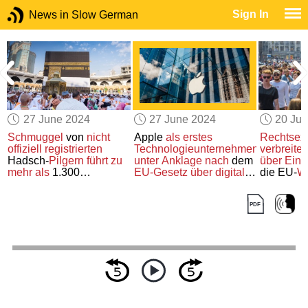
Sign In
News in Slow German
27 June 2024
27 June 2024
20 Ju
Schmuggel
von
nicht
Apple
als erstes
Rechtsext
offiziell registrierten
Technologieunternehmen
verbreitet
Hadsch-
Pilgern
führt zu
unter Anklage
nach
dem
über Ein
mehr als
1.300
EU-Gesetz über digitale
die EU-
W
Todesfällen
Märkte
beeinflus